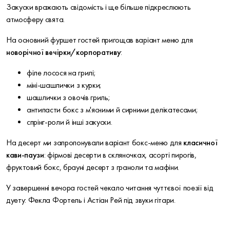
Закуски вражають свідомість і ще більше підкреслюють
атмосферу свята.
На основний фуршет гостей пригощав варіант меню для
новорічної вечірки/корпоративу
:
філе лосося на грилі;
міні-шашлички з курки;
шашлички з овочів гриль;
антипасти бокс з м'ясними й сирними делікатесами;
спрінг-роли й інші закуски.
На десерт ми запропонували варіант бокс-меню для
класичної
кави-паузи
: фірмові десерти в скляночках, асорті пирогів,
фруктовий бокс, брауні десерт з граноли та мафіни.
У завершенні вечора гостей чекало читання чуттєвої поезії від
дуету: Фекла Фортель і Астіан Рей під звуки гітари.