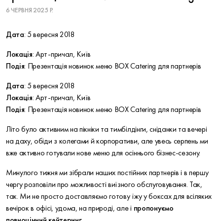
6 ЧЕРВНЯ 2025 Р.
Дата
: 5 вересня 2018
Локація
: Арт-причал, Київ
Подія
: Презентація новинок меню BOX Catering для партнерів
Дата
: 5 вересня 2018
Локація
: Арт-причал, Київ
Подія
: Презентація новинок меню BOX Catering для партнерів
Літо було активним на пікніки та тимбілдінги, сніданки та вечері
на даху, обіди з колегами й корпоративи, але увесь серпень ми
вже активно готували нове меню для осіннього бізнес-сезону.
Минулого тижня ми зібрали наших постійних партнерів і в першу
чергу розповіли про можливості виїзного обслуговування. Так,
так. Ми не просто доставляємо готову їжу у боксах для всіляких
вечірок в офісі, удома, на природі, але і
пропонуємо
повноцінний кейтеринг
: