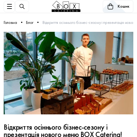
Кошик
Головна
Блог
Відкриття осіннього бізнес-сезону і презентація новог
Відкриття осіннього бізнес-сезону і
презентація нового меню BOX Catering!