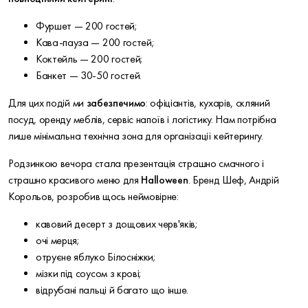
Фуршет — 200 гостей;
Кава-пауза — 200 гостей;
Коктейль — 200 гостей;
Банкет — 30-50 гостей.
Для цих подій ми
забезпечимо
: офіціантів, кухарів, скляний
посуд, оренду меблів, сервіс напоїв і логістику. Нам потрібна
лише мінімальна технічна зона для організації кейтерингу.
Родзинкою вечора стала презентація страшно смачного і
страшно красивого меню для
Halloween
. Бренд Шеф, Андрій
Корольов, розробив щось неймовірне:
кавовий десерт з дощових черв'яків;
очі мерця;
отруєне яблуко Білосніжки;
мізки під соусом з крові;
відрубані пальці й багато що інше.