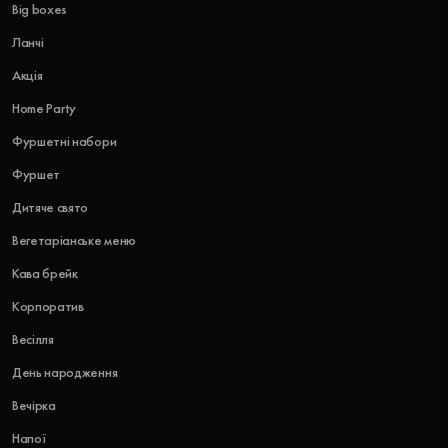
Big boxes
Ланчі
Акція
Home Party
Фуршетні набори
Фуршет
Дитяче свято
Вегетаріанське меню
Кава брейк
Корпоратив
Весілля
День народження
Вечірка
Напої