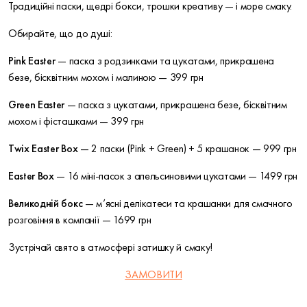
Традиційні паски, щедрі бокси, трошки креативу — і море смаку.
Обирайте, що до душі:
Pink Easter
— паска з родзинками та цукатами, прикрашена
безе, бісквітним мохом і малиною — 399 грн
Green Easter
— паска з цукатами, прикрашена безе, бісквітним
мохом і фісташками — 399 грн
Twix Easter Box
— 2 паски (Pink + Green) + 5 крашанок — 999 грн
Easter Box
— 16 міні-пасок з апельсиновими цукатами — 1499 грн
Великодній бокс
— м’ясні делікатеси та крашанки для смачного
розговіння в компанії — 1699 грн
Зустрічай свято в атмосфері затишку й смаку!
ЗАМОВИТИ