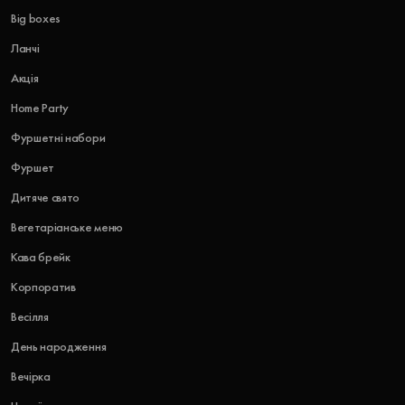
Big boxes
Ланчі
Акція
Home Party
Фуршетні набори
Фуршет
Дитяче свято
Вегетаріанське меню
Кава брейк
Корпоратив
Весілля
День народження
Вечірка