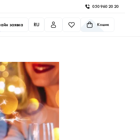
050 960 20 20
айн заявка
RU
Кошик