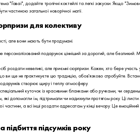
ема "Гаваї", додайте тропічні коктейлі та легкі закуски. Якщо "Зимова
бути частиною загальної новорічної магії.
юрпризи для колективу
сті, але вони мають бути продумані.
але персоналізований подарунок цінніший за дорогий, але безликий. 
іб роздати невеликі, але приємні сюрпризи. Кожен, хто бере участь 
о ви ще не практикуєте цю традицію, обов'язково спробуйте. Встанов
подарунків створює щиру і теплу атмосферу.
ь спеціальний куточок із красивими бланками або ручками, чи серден
м, які допомогли їм, підтримали чи надихнули протягом року. Ці листи
ної частини, а всі інші роздати адресатам у кінці вечору. Це емоційн
а підбиття підсумків року