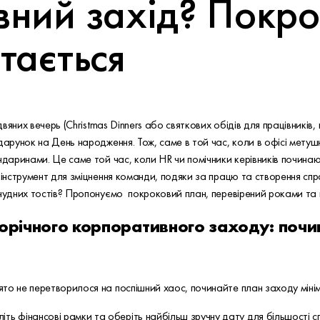
ний захід? Покрок
тається
здвяних вечерь (Christmas Dinners або святкових обідів для працівникі
дарунок на День народження. Тож, саме в той час, коли в офісі метушн
андаринами. Це саме той час, коли HR чи помічники керівників почина
 інструмент для зміцнення команди, подяки за працю та створення спр
 нудних тостів? Пропонуємо покроковий план, перевірений роками та
орічного корпоративного заходу: поч
о не перетворилося на поспішний хаос, починайте план заходу мінімум 
літь фінансові рамки та оберіть найбільш зручну дату для більшості 