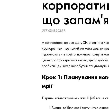
корпоратив
що запам'я
5 ГРУДНЯ 2025 Р.
А починалося це все ще у XIX столітті з Рі
корпоративи - це такий же маст хев, як по
піджимають - в повітрі починає пахнути м
це не просто чергова вечірка, це потужний
зробити цей захід незабутній та уникнути
Крок 1: Планування нов
мрії
Перше і найважливіше - час. Щоб ваше свят
Визначте бюджет і дату: чітко окрес