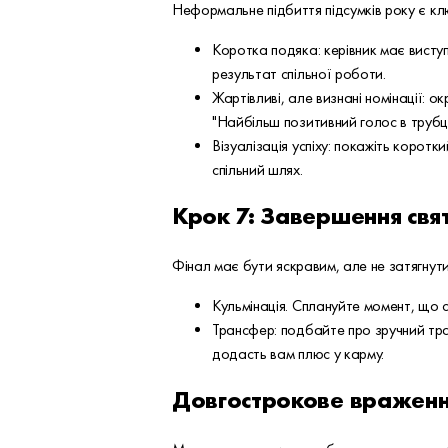
Неформальне підбиття підсумків року є кл
Коротка подяка: керівник має висту
результат спільної роботи.
Жартівливі, але визнані номінації: о
"Найбільш позитивний голос в трубці"
Візуалізація успіху: покажіть корот
спільний шлях.
Крок 7: Завершення свя
Фінал має бути яскравим, але не затягнут
Кульмінація. Сплануйте момент, що с
Трансфер: подбайте про зручний тра
додасть вам плюс у карму.
Довгострокове враженн