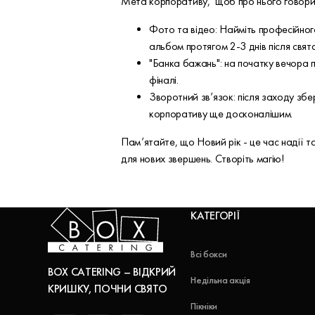
Мета корпоративу, щоб про нього говорили
Фото та відео: Найміть професійног
альбом протягом 2-3 днів після свята
"Банка бажань": на початку вечора п
фіналі.
Зворотний зв’язок: після заходу зб
корпоративу ще досконалішим.
Пам’ятайте, що Новий рік - це час надії 
для нових звершень. Створіть магію!
КАТЕГОРІЇ
Всі бокси
BOX CATERING – ВІДКРИЙ
Недільна акція
КРИШКУ, ПОЧНИ СВЯТО
Пікніки