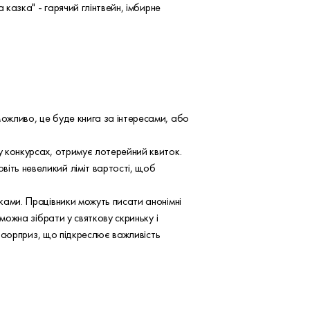
 казка" - гарячий глінтвейн, імбирне
Можливо, це буде книга за інтересами, або
у конкурсах, отримує лотерейний квиток.
іть невеликий ліміт вартості, щоб
ьками. Працівники можуть писати анонімні
 можна зібрати у святкову скриньку і
ий сюрприз, що підкреслює важливість