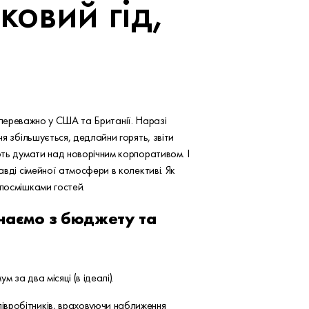
овий гід,
в, переважно у США та Британії. Наразі
я збільшується, дедлайни горять, звіти
ють думати над новорічним корпоративом. І
авді сімейної атмосфери в колективі. Як
 посмішками гостей.
инаємо з бюджету та
за два місяці (в ідеалі).
співробітників, враховуючи наближення