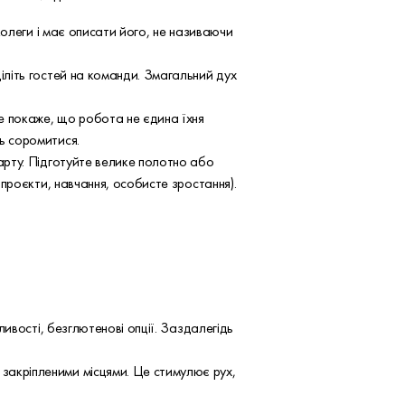
 колеги і має описати його, не називаючи
діліть гостей на команди. Змагальний дух
 це покаже, що робота не єдина їхня
ть соромитися.
карту. Підготуйте велике полотно або
і проєкти, навчання, особисте зростання).
жливості, безглютенові опції. Заздалегідь
 закріпленими місцями. Це стимулює рух,