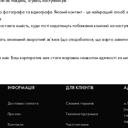
 не тиждень, а увесь наступний рік.
о фотографа та відеографа. Якісний контент - це найкращий спосіб з
.
оставте ємність, куди гості кидатимуть побажання компанії на наступ
еріть анонімний зворотний зв’язок (що сподобалося, що варто змінит
та змін. Ваш корпоратив має стати яскравим символом вдячності за ми
ІНФОРМАЦІЯ
ДЛЯ КЛІЄНТІВ
А
Доставка і оплата
Словник термінів
м.
(п
Про нас
Технічна підтримка
та
ад
Контакти
Часті питання