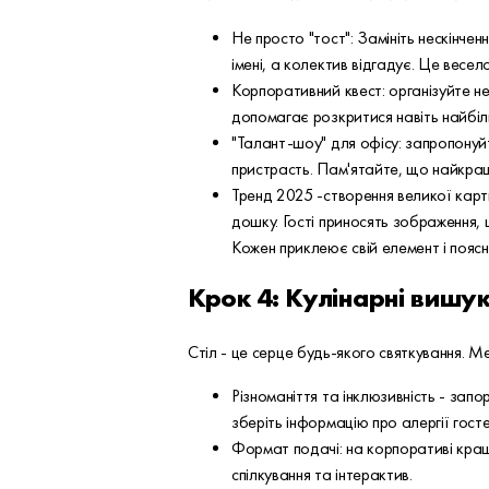
Не просто "тост": Замініть нескінчен
імені, а колектив відгадує. Це весело
Корпоративний квест: організуйте не
допомагає розкритися навіть найбіл
"Талант-шоу" для офісу: запропонуйт
пристрасть. Пам'ятайте, що найкращі
Тренд 2025 -створення великої карти
дошку. Гості приносять зображення, щ
Кожен приклеює свій елемент і пояс
Крок 4: Кулінарні вишук
Стіл - це серце будь-якого святкування. Ме
Різноманіття та інклюзивність - запо
зберіть інформацію про алергії госте
Формат подачі: на корпоративі кращ
спілкування та інтерактив.