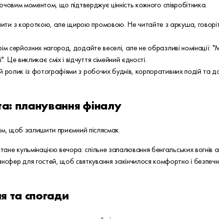
ючовим моментом, що підтверджує цінність кожного співробітника.
пити з короткою, але щирою промовою. Не читайте з аркуша, говоріть
крім серйозних нагород, додайте веселі, але не образливі номінації: "
. Це викликає сміх і відчуття сімейний єдності.
кий ролик із фотографіями з робочих буднів, корпоративних подій та до
та: планування фіналу
им, щоб залишити приємний післясмак.
тане кульмінацією вечора: спільне запалювання бенгальських вогнів а
нсфер для гостей, щоб святкування закінчилося комфортно і безпеч
я та спогади