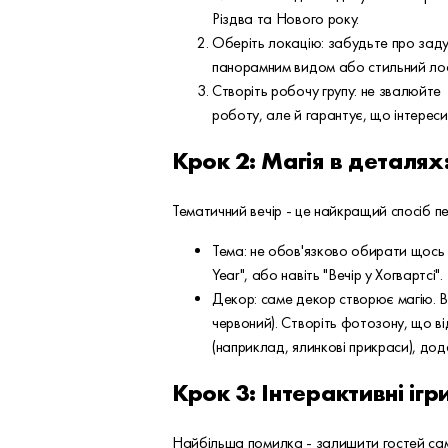
Різдва та Нового року.
Оберіть локацію: забудьте про зад
панорамним видом або стильний лофт
Створіть робочу групу: не звалюйте 
роботу, але й гарантує, що інтереси
Крок 2: Магія в деталях
Тематичний вечір - це найкращий спосіб п
Тема: не обов'язково обирати щось 
Year", або навіть "Вечір у Хогвартсі"
Декор: саме декор створює магію. Ви
червоний). Створіть фотозону, що від
(наприклад, ялинкові прикраси), дод
Крок 3: Інтерактивні ігр
Найбільша помилка - залишити гостей сам