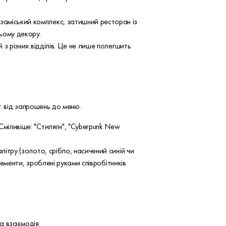
аміський комплекс, затишний ресторан із
ьому декору.
 з різних відділів. Це не лише полегшить
: від запрошень до меню.
Сміливіше: "Стиляги", "Cyberpunk New
ітру (золото, срібло, насичений синій чи
лементи, зроблені руками співробітників
а взаємодія.