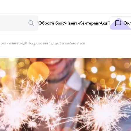
Обрати бокс
Івенти
Кейтеринг
Акції
Онл
оративний захід? Покроковий гід, що запам'ятається