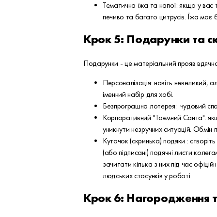
Тематична їжа та напої: якщо у вас т
печиво та багато цитрусів. Їжа має 
Крок 5: Подарунки та с
Подарунки - це матеріальний прояв вдячно
Персоналізація: навіть невеликий, 
іменний набір для хобі.
Безпрограшна лотерея: чудовий спос
Корпоративний "Таємний Санта": якщ
уникнути незручних ситуацій. Обмін 
Куточок (скринька) подяки : створіт
(або підписані) подячні листи колега
зачитати кілька з них під час офіцій
людських стосунків у роботі.
Крок 6: Нагородження т