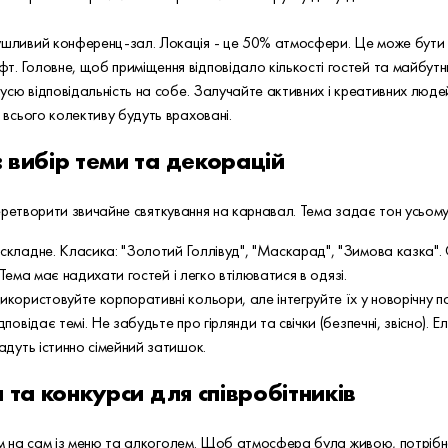
ушливий конференц-зал. Локація - це 50% атмосфери. Це може бути з
. Головне, щоб приміщення відповідало кількості гостей та майбутн
усю відповідальність на собе. Залучайте активних і креативних людей
 всього колективу будуть враховані.
: вибір теми та декорацій
еретворити звичайне святкування на карнавал. Тема задає тон усьому
складне. Класика: "Золотий Голлівуд", "Маскарад", "Зимова казка". 
. Тема має надихати гостей і легко втілюватися в одязі.
користовуйте корпоративні кольори, але інтегруйте їх у новорічну пал
повідає темі. Не забудьте про гірлянди та свічки (безпечні, звісно). Е
адуть істинно сімейний затишок.
и та конкурси для співробітників
 на сам із меню та алкоголем. Щоб атмосфера була живою, потрібн