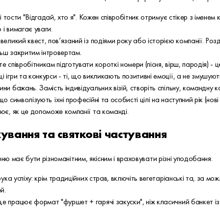
ні тости "Відгадай, хто я". Кожен співробітник отримує стікер з іменем
 і вимагає уваги.
великий квест, пов’язаний із подіями року або історією компанії. Роз
ьш закритим інтровертам.
е співробітникам підготувати короткі номери (пісня, вірш, пародія) -
 ігри та конкурси - ті, що викликають позитивні емоції, а не змушую
ни бажань. Замість індивідуальних візій, створіть спільну, командну 
о символізують їхні професійні та особисті цілі на наступний рік (нов
нює, як це допоможе компанії та команді.
ування та святкові частування
ню має бути різноманітним, якісним і враховувати різні уподобання.
рука успіху: крім традиційних страв, включіть вегетаріанські та, за мо
й.
е працює формат "фуршет + гарячі закуски", ніж класичний банкет із