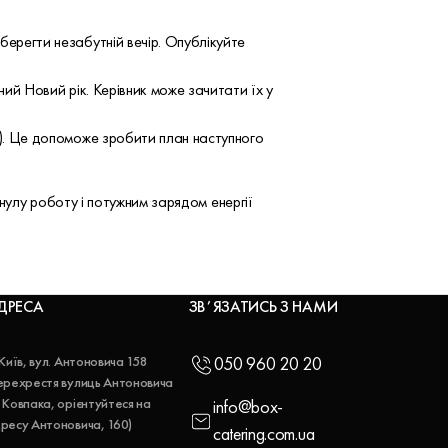
берегти незабутній вечір. Опублікуйте
ний Новий рік. Керівник може зачитати їх у
и). Це допоможе зробити план наступного
нулу роботу і потужним зарядом енергії
ДРЕСА
ЗВʼЯЗАТИСЬ З НАМИ
 Київ, вул. Антоновича 158
050 960 20 20
ерехрестя вулиць Антоновича
 Ковпака, орієнтуйтеся на
info@box-
ресу Антоновича, 160)
catering.com.ua