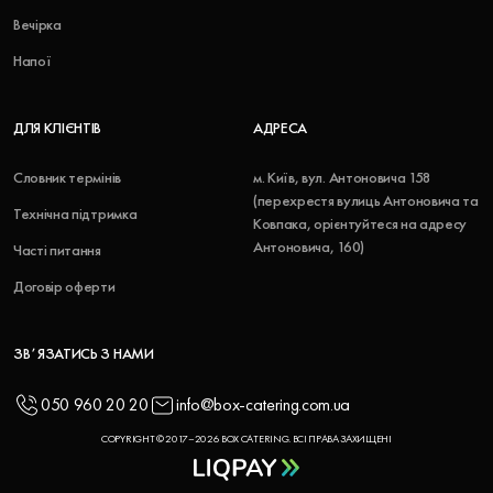
Вечірка
Напої
ДЛЯ КЛІЄНТІВ
АДРЕСА
Словник термінів
м. Київ, вул. Антоновича 158
(перехрестя вулиць Антоновича та
Технічна підтримка
Ковпака, орієнтуйтеся на адресу
Антоновича, 160)
Часті питання
Договір оферти
ЗВʼЯЗАТИСЬ З НАМИ
050 960 20 20
info@box-catering.com.ua
COPYRIGHT © 2017–2026 BOX CATERING. ВСІ ПРАВА ЗАХИЩЕНІ