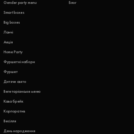
Gender party menu
Блог
Smart boxes
Big boxes
Ланчі
Акція
Home Party
Фуршетні набори
Фуршет
Дитяче свято
Вегетаріанське меню
Кава брейк
Корпоратив
Весілля
День народження