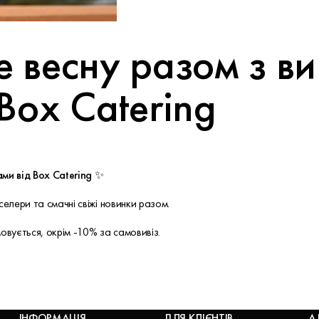
е весну разом з в
 Box Catering
ами від Box Catering ✨
селери та смачні свіжі новинки разом.
овується, окрім -10% за самовивіз.
ІНФОРМАЦІЯ
ДЛЯ КЛІЄНТІВ
А