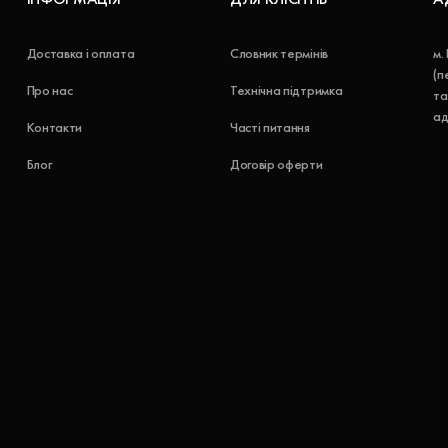
Доставка і оплата
Словник термінів
м.
(п
Про нас
Технічна підтримка
та
ад
Контакти
Часті питання
Блог
Договір оферти