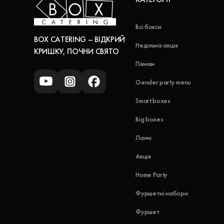
Всі бокси
BOX CATERING – ВІДКРИЙ
Недільна акція
КРИШКУ, ПОЧНИ СВЯТО
Пікніки
Gender party menu
Smart boxes
Big boxes
Ланчі
Акція
Home Party
Фуршетні набори
Фуршет