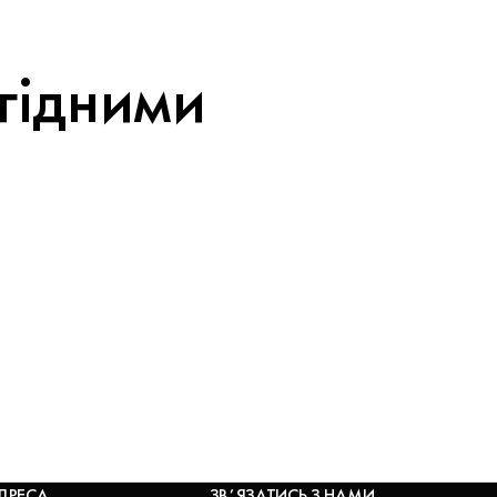
игідними
ДРЕСА
ЗВʼЯЗАТИСЬ З НАМИ