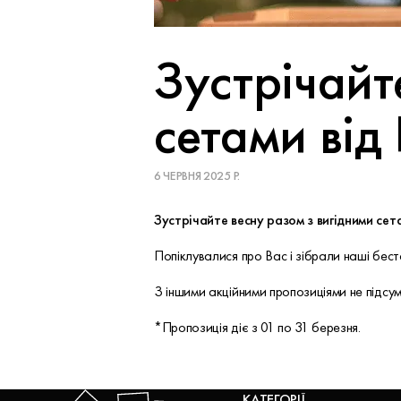
Зустрічайт
сетами від
6 ЧЕРВНЯ 2025 Р.
Зустрічайте весну разом з вигідними сет
Попіклувалися про Вас і зібрали наші бест
З іншими акційними пропозиціями не підсум
*Пропозиція діє з 01 по 31 березня.
КАТЕГОРІЇ