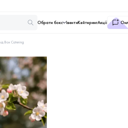
Обрати бокс
Івенти
Кейтеринг
Акції
Онл
ід Box Catering