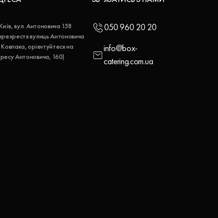
 Київ, вул. Антоновича 158
050 960 20 20
ерехрестя вулиць Антоновича
 Ковпака, орієнтуйтеся на
info@box-
ресу Антоновича, 160)
catering.com.ua