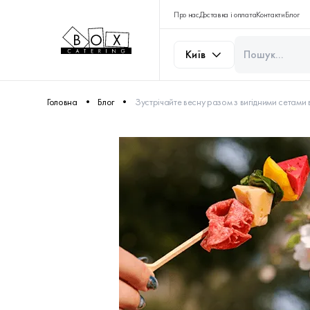
Про нас
Доставка і оплата
Контакти
Блог
Київ
Головна
Блог
Зустрічайте весну разом з вигідними сетами в