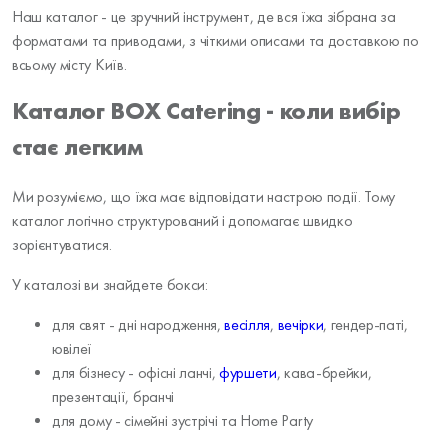
Наш каталог - це зручний інструмент, де вся їжа зібрана за
форматами та приводами, з чіткими описами та доставкою по
всьому місту Київ.
Каталог BOX Catering - коли вибір
стає легким
Ми розуміємо, що їжа має відповідати настрою події. Тому
каталог логічно структурований і допомагає швидко
зорієнтуватися.
У каталозі ви знайдете бокси:
для свят - дні народження,
весілля
,
вечірки
, гендер-паті,
ювілеї
для бізнесу - офісні ланчі,
фуршети
, кава-брейки,
презентації, бранчі
для дому - сімейні зустрічі та Home Party