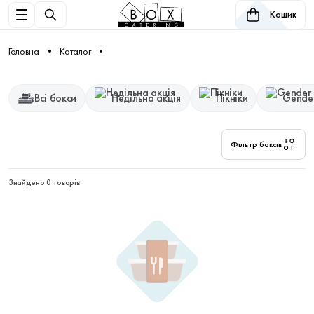
Кошик
Головна
Каталог
Всі бокси
Недільна акція
Пікніки
Gender
Фільтр боксів
Знайдено 0 товарів