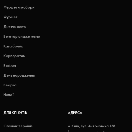
Фуршетні набори
Фуршет
Дитяче свято
Вегетаріанське меню
Кава брейк
Корпоратив
Весілля
День народження
Вечірка
Напої
ДЛЯ КЛІЄНТІВ
АДРЕСА
Словник термінів
м. Київ, вул. Антоновича 158