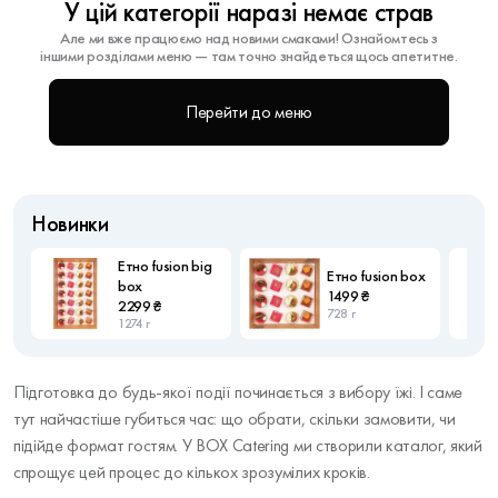
У цій категорії наразі немає страв
Але ми вже працюємо над новими смаками! Ознайомтесь з
іншими розділами меню — там точно знайдеться щось апетитне.
Перейти до меню
Новинки
Етно fusion big
Етно fusion box
box
1499 ₴
2299 ₴
728 г
1274 г
Підготовка до будь-якої події починається з вибору їжі. І саме
тут найчастіше губиться час: що обрати, скільки замовити, чи
підійде формат гостям. У BOX Catering ми створили каталог, який
спрощує цей процес до кількох зрозумілих кроків.