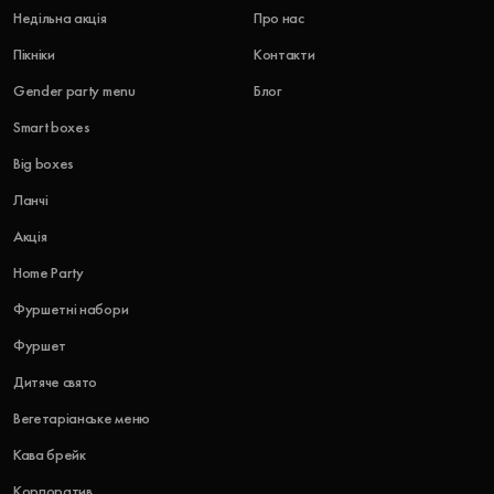
Недільна акція
Про нас
Пікніки
Контакти
Gender party menu
Блог
Smart boxes
Big boxes
Ланчі
Акція
Home Party
Фуршетні набори
Фуршет
Дитяче свято
Вегетаріанське меню
Кава брейк
Корпоратив