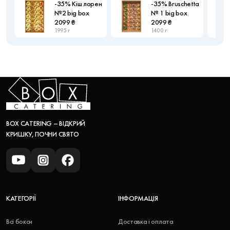
-35% Кіш лорен
-35% Bruschetta
№2 big box
№ 1 big box
2099 ₴
2099 ₴
1995 г
1400 г
BOX CATERING – ВІДКРИЙ
КРИШКУ, ПОЧНИ СВЯТО
КАТЕГОРІЇ
ІНФОРМАЦІЯ
Всі бокси
Доставка і оплата