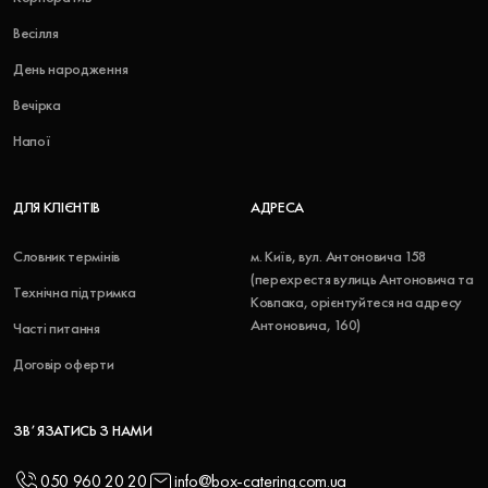
Весілля
День народження
Вечірка
Напої
ДЛЯ КЛІЄНТІВ
АДРЕСА
Словник термінів
м. Київ, вул. Антоновича 158
(перехрестя вулиць Антоновича та
Технічна підтримка
Ковпака, орієнтуйтеся на адресу
Антоновича, 160)
Часті питання
Договір оферти
ЗВʼЯЗАТИСЬ З НАМИ
050 960 20 20
info@box-catering.com.ua