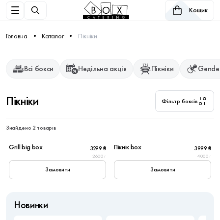
Кошик
Головна
Каталог
Пікніки
Всі бокси
Недільна акція
Пікніки
Gender
Пікніки
Фільтр боксів
Знайдено 2 товарів
10
10
Grill big box
Пікнік box
3299 ₴
3999 ₴
2600 г
4000 г
Замовити
Замовити
Новинки