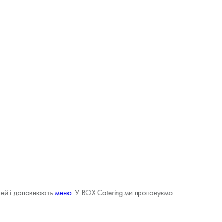
стей і доповнюють
меню.
У BOX Catering ми пропонуємо