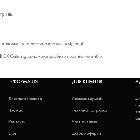
призів.
 доповнення, а частина враження від події.
с - BOX Catering допоможе зробити правильний вибір.
ІНФОРМАЦІЯ
ДЛЯ КЛІЄНТІВ
А
Доставка і оплата
Словник термінів
м.
(п
Про нас
Технічна підтримка
та
ад
Контакти
Часті питання
Блог
Договір оферти