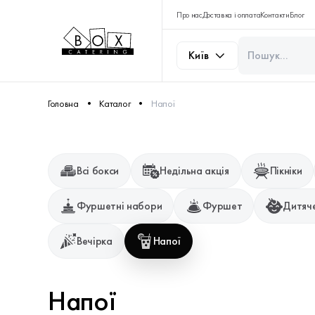
Про нас
Доставка і оплата
Контакти
Блог
Київ
Головна
Каталог
Напої
Всі бокси
Недільна акція
Пікніки
Фуршетні набори
Фуршет
Дитяче
Вечірка
Напої
Напої