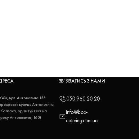
ДРЕСА
ЗВʼЯЗАТИСЬ З НАМИ
 Київ, вул. Антоновича 158
050 960 20 20
ерехрестя вулиць Антоновича
 Ковпака, орієнтуйтеся на
info@box-
ресу Антоновича, 160)
catering.com.ua