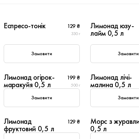
1
2
Еспресо-тонік
Лимонад юзу-
129 ₴
New
New
лайм 0,5 л
330 г
Замовити
Замовити
2
2
Лимонад огірок-
Лимонад лічі-
199 ₴
New
New
маракуйя 0,5 л
малина 0,5 л
500 г
Замовити
Замовити
Лимонад
Морс з журавл
129 ₴
фруктовий 0,5 л
0,5 л