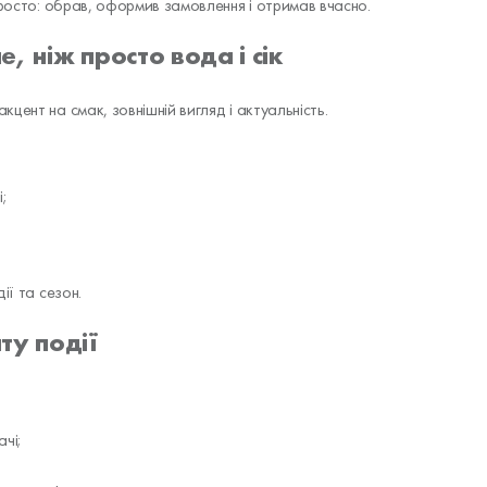
просто: обрав, оформив замовлення і отримав вчасно.
е, ніж просто вода і сік
цент на смак, зовнішній вигляд і актуальність.
і;
ії та сезон.
ту події
чі;