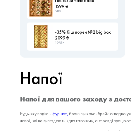
Панський тапас box
1299 ₴
580 г
-35% Кіш лорен №2 big box
2099 ₴
1995 г
Напої
Напої для вашого заходу з дост
Будь-яку подію -
фуршет,
бранч чи кава-брейк складно уя
напої, які не виглядають «для галочки», а справді працюю