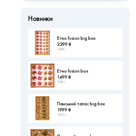
Новинки
Етно fusion big box
2299 ₴
1274 г
Етно fusion box
1499 ₴
728 г
Панський тапас big box
1999 ₴
1015 г