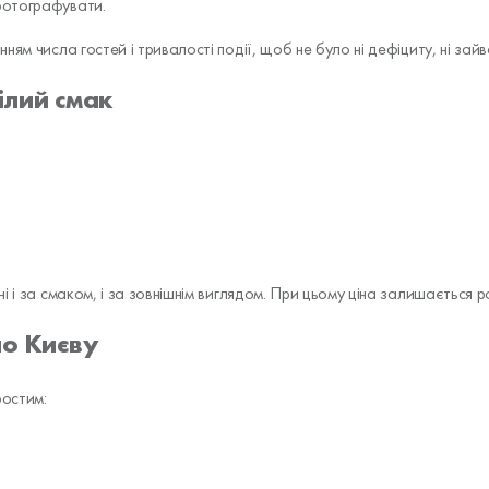
 фотографувати.
ям числа гостей і тривалості події, щоб не було ні дефіциту, ні зайв
ілий смак
і і за смаком, і за зовнішнім виглядом. При цьому ціна залишається р
по Києву
ростим: