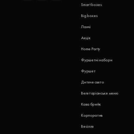
Smart boxes
Big boxes
Ланчі
Акція
Home Party
Фуршетні набори
Фуршет
Дитяче свято
Вегетаріанське меню
Кава брейк
Корпоратив
Весілля