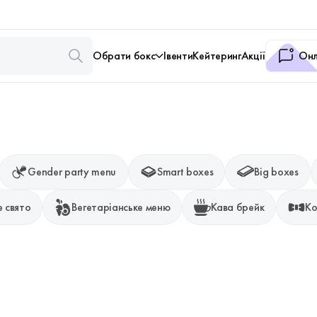
Обрати бокс
Івенти
Кейтеринг
Акції
Онл
Gender party menu
Smart boxes
Big boxes
 свято
Вегетаріанське меню
Кава брейк
Ко