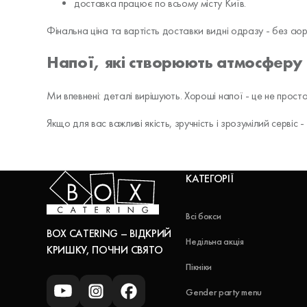
доставка працює по всьому місту Київ.
Фінальна ціна та вартість доставки видні одразу - без сюр
Напої, які створюють атмосферу
Ми впевнені: деталі вирішують. Хороші напої - це не просто
Якщо для вас важливі якість, зручність і зрозумілий серві
КАТЕГОРІЇ
Всі бокси
BOX CATERING – ВІДКРИЙ
Недільна акція
КРИШКУ, ПОЧНИ СВЯТО
Пікніки
Gender party menu