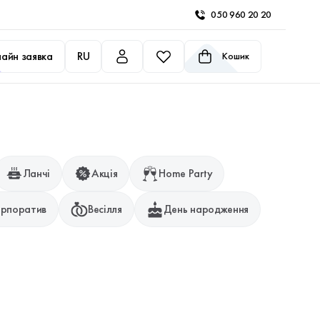
050 960 20 20
айн заявка
RU
Кошик
Ланчі
Акція
Home Party
рпоратив
Весілля
День народження