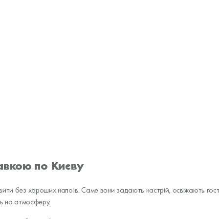
авкою по Києву
вити без хороших напоїв. Саме вони задають настрій, освіжають го
ть на атмосферу.