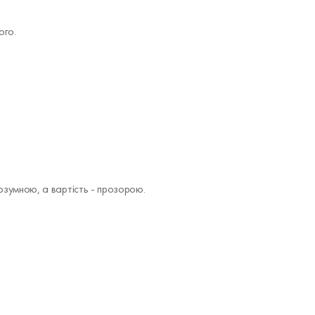
ого.
озумною, а вартість - прозорою.