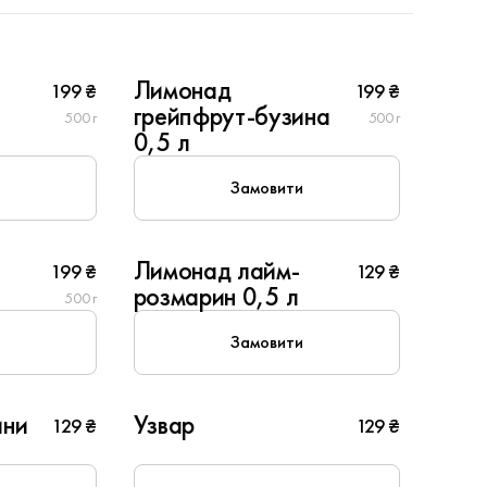
2
Лимонад
199 ₴
199 ₴
New
грейпфрут-бузина
500 г
500 г
0,5 л
Замовити
Лимонад лайм-
199 ₴
129 ₴
розмарин 0,5 л
500 г
Замовити
ини
Узвар
129 ₴
129 ₴