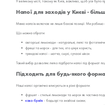
У великому місті, такому як Київ, важливо, щоб усе було 
Напої для заходів у Києві - більш
Меню напоїв включає не лише базові позиції. Ми робимо ак
Що можна обрати:
авторські лимонади - натуральні, легкі та фотогенічн
фреші та морси - для тих, хто цінує користь;
трендові напої - матча, смузі, сучасні мікси.
Такий вибір дозволяє легко підібрати напої під формат под
Підходить для будь-якого форма
Наші напої органічно вписуються в різні формати:
фуршет - стильні лимонади та морси як частина пода
кава-брейк
- бадьорі та знайомі смаки;