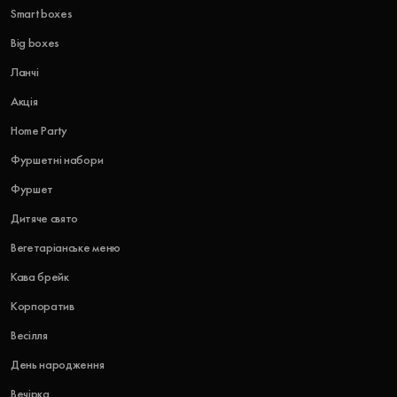
Smart boxes
Big boxes
Ланчі
Акція
Home Party
Фуршетні набори
Фуршет
Дитяче свято
Вегетаріанське меню
Кава брейк
Корпоратив
Весілля
День народження
Вечірка