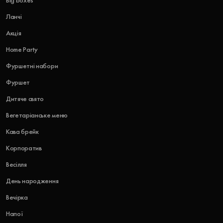
Big boxes
Ланчі
Акція
Home Party
Фуршетні набори
Фуршет
Дитяче свято
Вегетаріанське меню
Кава брейк
Корпоратив
Весілля
День народження
Вечірка
Напої