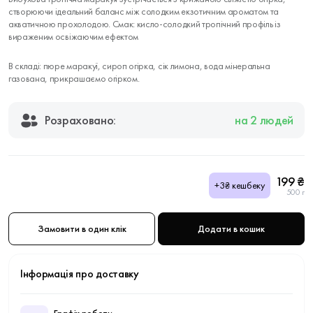
створюючи ідеальний баланс між солодким екзотичним ароматом та
акватичною прохолодою. Смак: кисло-солодкий тропічний профіль із
вираженим освіжаючим ефектом
В складі: пюре маракуї, сироп огірка, сік лимона, вода мінеральна
газована, прикрашаємо огірком.
Розраховано:
на 2 людей
199 ₴
+3₴ кешбеку
500 г
Замовити в один клік
Додати в кошик
Інформація про доставку