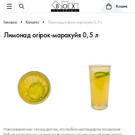
Кошик
Головна
Каталог
Лимонад огірок-маракуйя 0,5 л
Лимонад огірок-маракуйя 0,5 л
Найсвіжіший мікс сезону для тих, хто любить нестандартні поєднання.
Вибухова тропічна маракуя зустрічається з крижаною свіжістю огірка,