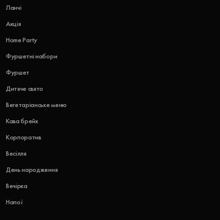
Ланчі
Акція
Home Party
Фуршетні набори
Фуршет
Дитяче свято
Вегетаріанське меню
Кава брейк
Корпоратив
Весілля
День народження
Вечірка
Напої