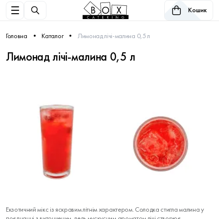
Кошик
Головна
Каталог
Лимонад лічі-малина 0,5 л
Лимонад лічі-малина 0,5 л
Екзотичний мікс із яскравим літнім характером. Солодка стигла малина у
поєднанні з витонченим, ледь мускусним ароматом лічі створює