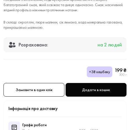
багатогранний смак, який освіжає та дивує одночасно. Смак: насичений
ягідний профіль із ніжними тропічними нотами.
В складі: сироп лічі, пюре малини, сік лимона, вода мінеральна газована,
прикрашаємо малиною.
Розраховано:
на 2 людей
199 ₴
+3₴ кешбеку
500 г
Замовити в один клік
Додати в кошик
Інформація про доставку
Графік роботи