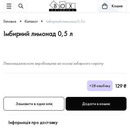
Кошик
Головна
Каталог
Імбирний лимонад 0,5 л
Імбирний лимонад 0,5 л
Лимонад власного виробництва на основі імбирного сиропу
129 ₴
+2₴ кешбеку
Замовити в один клік
Додати в кошик
Інформація про доставку