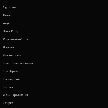
Big boxes
Ланчі
Акція
Home Party
Фуршетні набори
Фуршет
Дитяче свято
Вегетаріанське меню
Кава брейк
Корпоратив
Весілля
День народження
Вечірка