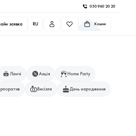
050 960 20 20
айн заявка
RU
Кошик
Ланчі
Акція
Home Party
рпоратив
Весілля
День народження