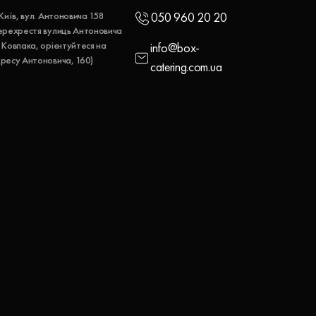
 Київ, вул. Антоновича 158
050 960 20 20
ерехрестя вулиць Антоновича
 Ковпака, орієнтуйтеся на
info@box-
ресу Антоновича, 160)
catering.com.ua