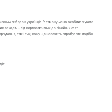
омленим вибором українців. У такому меню особлива увага
х заходів – від корпоративних до сімейних свят.
арчування, так і тих, кому ще належить спробувати подібні
дів: