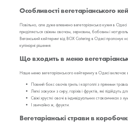
Особливості вегетаріанського ке
Повільно, але дуже впевнено вегетаріанська кухня в Одес
приділяється свіжим овочам, зерновим, бобовим і натураль
Веганський кейтеринг від BOX Catering в Одесі пропонує на
кулінарні рішення.
Що входить в меню вегетаріансь
Наше меню вегетаріанського кейтерингу в Одесі включає в с
Повний бокс овочів гриль і картоплі з пряними трава
Легкі закуски з сиру, горіхів і фруктів, які підійдут
Свіжі хрусткі овочі в індивідуальних стаканчиках з 
І звичайно ж, фрукти.
Вегетаріанські страви в коробоч