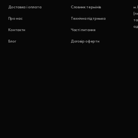
Доставка і оплата
Словник термінів
м.
(п
Про нас
Технічна підтримка
та
ад
Контакти
Часті питання
Блог
Договір оферти