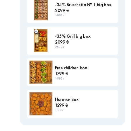
-35% Bruschetta № 1 big box
2099 ₴
1400 г
-35% Grill big box
2099 ₴
2600 г
Free children box
1799 ₴
1480 г
Нагетси Box
1299 ₴
1100 г