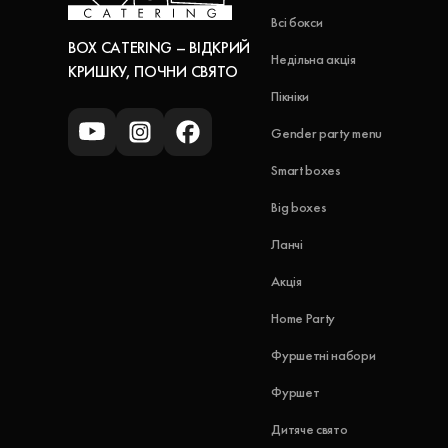
Всі бокси
BOX CATERING – ВІДКРИЙ
Недільна акція
КРИШКУ, ПОЧНИ СВЯТО
Пікніки
Gender party menu
Smart boxes
Big boxes
Ланчі
Акція
Home Party
Фуршетні набори
Фуршет
Дитяче свято