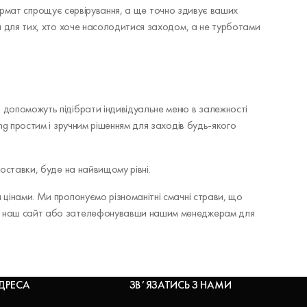
й формат спрощує сервірування, а ще точно здивує ваших
ня для тих, хто хоче насолодитися заходом, а не турботами
і допоможуть підібрати індивідуальне меню в залежності
ng простим і зручним рішенням для заходів будь-якого
доставки, буде на найвищому рівні.
 цінами. Ми пропонуємо різноманітні смачні страви, що
рез наш сайт або зателефонувавши нашим менеджерам для
ДРЕСА
ЗВʼЯЗАТИСЬ З НАМИ