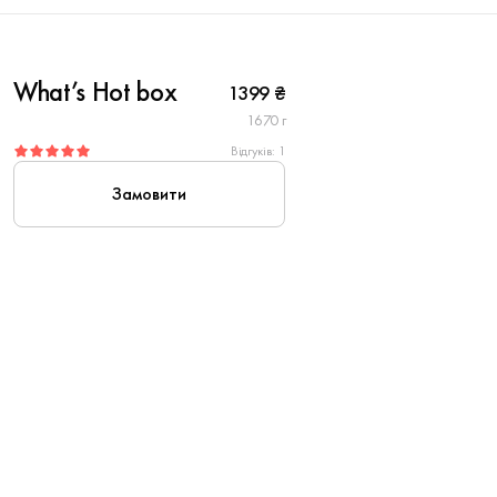
6
What’s Hot box
1399 ₴
Вегетаріанське
1670 г
Відгуків: 1
Замовити