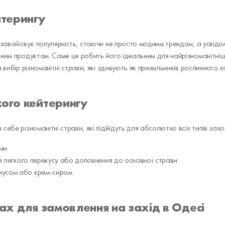
йтерингу
і завойовує популярність, стаючи не просто модним трендом, а усвід
ним продуктам. Саме це робить його ідеальним для найрізноманітніши
 вибір різноманітні страви, які здивують як прихильників рослинного х
кого кейтерингу
ебе різноманітні страви, які підійдуть для абсолютно всіх типів захо
ми.
ь для легкого перекусу або доповнення до основної страви.
хумусом або крем-сиром.
ках для замовлення на захід в Одесі