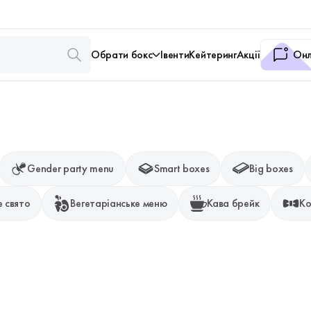
Обрати бокс
Івенти
Кейтеринг
Акції
Онл
Gender party menu
Smart boxes
Big boxes
 свято
Вегетаріанське меню
Кава брейк
Ко