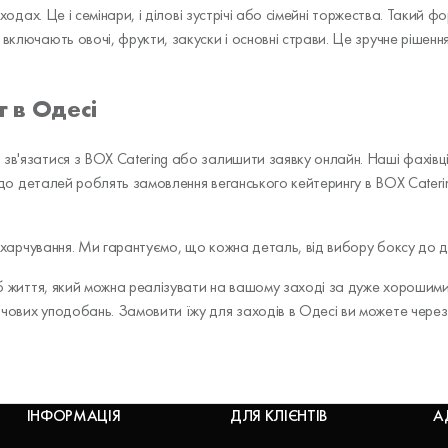
заходах. Це і семінари, і ділові зустрічі або сімейні торжества. Таки
 включають овочі, фрукти, закуски і основні страви. Це зручне рішен
г в Одесі
 зв'язатися з BOX Catering або залишити заявку онлайн. Наші фахівц
га до деталей роблять замовлення веганського кейтерингу в BOX Cateri
ке харчування. Ми гарантуємо, що кожна деталь, від вибору боксу до 
сіб життя, який можна реалізувати на вашому заході за дуже хорошими
арчових уподобань. Замовити їжу для заходів в Одесі ви можете че
ІНФОРМАЦІЯ
ДЛЯ КЛІЄНТІВ
А