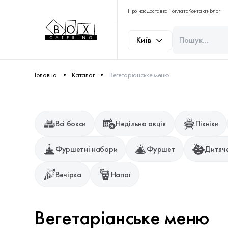
Про нас
Доставка і оплата
Контакти
Блог
Київ
Головна
Каталог
Вегетаріанське меню
Всі бокси
Недільна акція
Пікніки
Фуршетні набори
Фуршет
Дитяче
Вечірка
Напої
Вегетаріанське меню