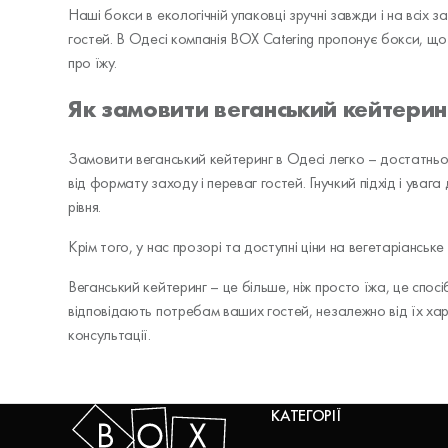
Наші бокси в екологічній упаковці зручні завжди і на всіх 
гостей. В Одесі компанія BOX Catering пропонує бокси, що
про їжу.
Як замовити веганський кейтерин
Замовити веганський кейтеринг в Одесі легко – достатньо
від формату заходу і переваг гостей. Гнучкий підхід і ува
рівня.
Крім того, у нас прозорі та доступні ціни на вегетаріансь
Веганський кейтеринг – це більше, ніж просто їжа, це спо
відповідають потребам ваших гостей, незалежно від їх х
консультації.
КАТЕГОРІЇ