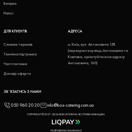
Вечірка
Напої
ДЛЯ КЛІЄНТІВ
АДРЕСА
Словник термінів
м. Київ, вул. Антоновича 158
(перехрестя вулиць Антоновича та
Технічна підтримка
Ковпака, орієнтуйтеся на адресу
Антоновича, 160)
Часті питання
Договір оферти
ЗВʼЯЗАТИСЬ З НАМИ
050 960 20 20
info@box-catering.com.ua
COPYRIGHT © 2017–2026 BOX CATERING. ВСІ ПРАВА ЗАХИЩЕНІ
РОЗРОБЛЕНО В MAXIMUS