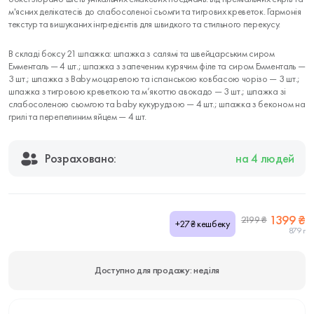
м'ясних делікатесів до слабосоленої сьомги та тигрових креветок. Гармонія
текстур та вишуканих інгредієнтів для швидкого та стильного перекусу.
В складі боксу 21 шпажка: шпажка з салямі та швейцарським сиром
Емменталь — 4 шт.; шпажка з запеченим курячим філе та сиром Емменталь —
3 шт.; шпажка з Baby моцарелою та іспанською ковбасою чорізо — 3 шт.;
шпажка з тигровою креветкою та м’якоттю авокадо — 3 шт.; шпажка зі
слабосоленою сьомгою та baby кукурудзою — 4 шт.; шпажка з беконом на
грилі та перепелиним яйцем — 4 шт.
Розраховано:
на 4 людей
1399 ₴
2199 ₴
+27₴ кешбеку
879 г
Доступно для продажу: неділя