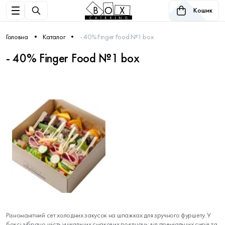
Кошик
Головна
Каталог
- 40% Finger Food №1 box
- 40% Finger Food №1 box
Різноманітний сет холодних закусок на шпажках для зручного фуршету. У
боксі зібрано шість унікальних смакових поєднань: від преміальних сирів та