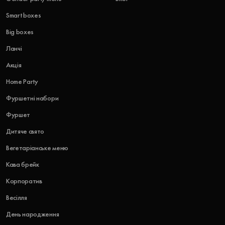
Smart boxes
Big boxes
Ланчі
Акція
Home Party
Фуршетні набори
Фуршет
Дитяче свято
Вегетаріанське меню
Кава брейк
Корпоратив
Весілля
День народження