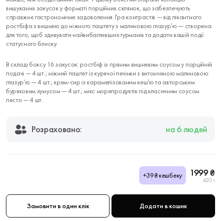
вишуканих закусок у форматі порційних склянок, що забезпечують
справжнє гастрономічне задоволення. Гра контрастів — від пікантного
ростбіфа з вишнею до ніжного паштету з малиновою глазур’ю — створена
для того, щоб здивувати найвибагливіших гурманів та додати вашій події
статусного блиску.
В складі боксу 16 закусок: ростбіф із пряним вишневим соусом у порційній
подачі — 4 шт.; ніжний паштет із курячої печінки з витонченою малиновою
глазур’ю — 4 шт.; крем-сир із карамелізованим кеш’ю та авторським
буряковим хумусом — 4 шт.; мікс морепродуктів під класичним соусом
песто — 4 шт.
Розраховано:
на 6 людей
1999 ₴
+39₴ кешбеку
420 г
Замовити в один клік
Додати в кошик