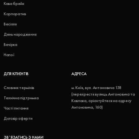
Кава брейк
Корпоратив
Весілля
День народження
Вечірка
Напої
ДЛЯ КЛІЄНТІВ
АДРЕСА
Словник термінів
м. Київ, вул. Антоновича 158
(перехрестя вулиць Антоновича та
Технічна підтримка
Ковпака, орієнтуйтеся на адресу
Антоновича, 160)
Часті питання
Договір оферти
ЗВʼЯЗАТИСЬ З НАМИ