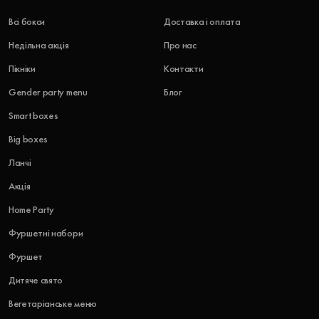
Всі бокси
Доставка і оплата
Недільна акція
Про нас
Пікніки
Контакти
Gender party menu
Блог
Smart boxes
Big boxes
Ланчі
Акція
Home Party
Фуршетні набори
Фуршет
Дитяче свято
Вегетаріанське меню