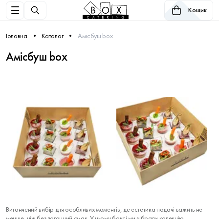
Кошик
Головна
Каталог
Амісбуш box
Амісбуш box
Витончений вибір для особливих моментів, де естетика подачі важить не
менше, ніж бездоганний смак. У цьому боксі ми зібрали колекцію