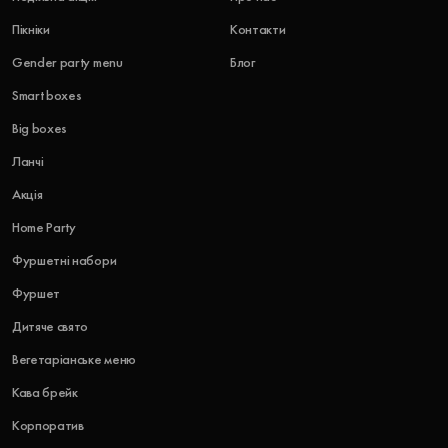
Пікніки
Контакти
Gender party menu
Блог
Smart boxes
Big boxes
Ланчі
Акція
Home Party
Фуршетні набори
Фуршет
Дитяче свято
Вегетаріанське меню
Кава брейк
Корпоратив