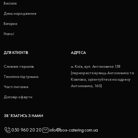
Весілля
День народження
Вечірка
Напої
ДЛЯ КЛІЄНТІВ
АДРЕСА
Словник термінів
м. Київ, вул. Антоновича 158
(перехрестя вулиць Антоновича та
Технічна підтримка
Ковпака, орієнтуйтеся на адресу
Антоновича, 160)
Часті питання
Договір оферти
ЗВʼЯЗАТИСЬ З НАМИ
050 960 20 20
info@box-catering.com.ua