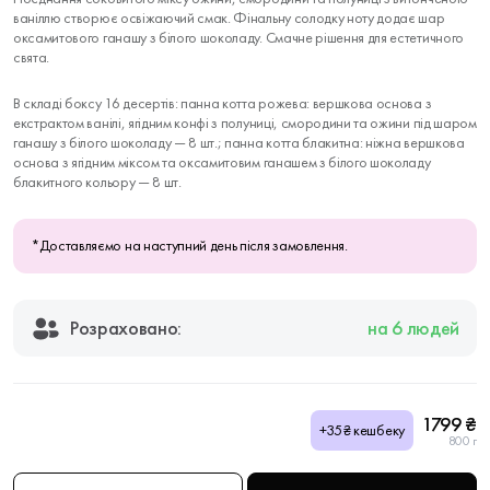
ваніллю створює освіжаючий смак. Фінальну солодку ноту додає шар
оксамитового ганашу з білого шоколаду. Смачне рішення для естетичного
свята.
В складі боксу 16 десертів: панна котта рожева: вершкова основа з
екстрактом ванілі, ягідним конфі з полуниці, смородини та ожини під шаром
ганашу з білого шоколаду — 8 шт.; панна котта блакитна: ніжна вершкова
основа з ягідним міксом та оксамитовим ганашем з білого шоколаду
блакитного кольору — 8 шт.
*Доставляємо на наступний день після замовлення.
Розраховано:
на 6 людей
1799 ₴
+35₴ кешбеку
800 г