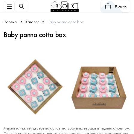
Кошик
Головна
Каталог
Baby panna cotta box
Baby panna cotta box
Легкий та ніжний десерт на основі натуральних вершків із ягідним акцентом.
Поєднання соковитого міксу ожини, смородини та полуниці з витонченою