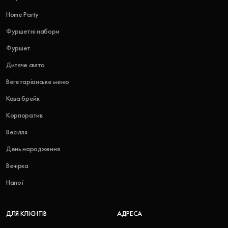
Home Party
Фуршетні набори
Фуршет
Дитяче свято
Вегетаріанське меню
Кава брейк
Корпоратив
Весілля
День народження
Вечірка
Напої
ДЛЯ КЛІЄНТІВ
АДРЕСА