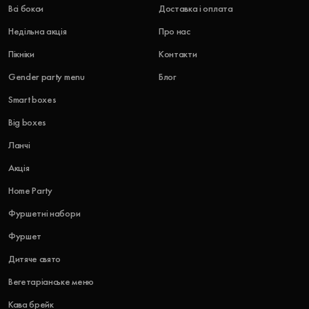
Всі бокси
Доставка і оплата
Недільна акція
Про нас
Пікніки
Контакти
Gender party menu
Блог
Smart boxes
Big boxes
Ланчі
Акція
Home Party
Фуршетні набори
Фуршет
Дитяче свято
Вегетаріанське меню
Кава брейк