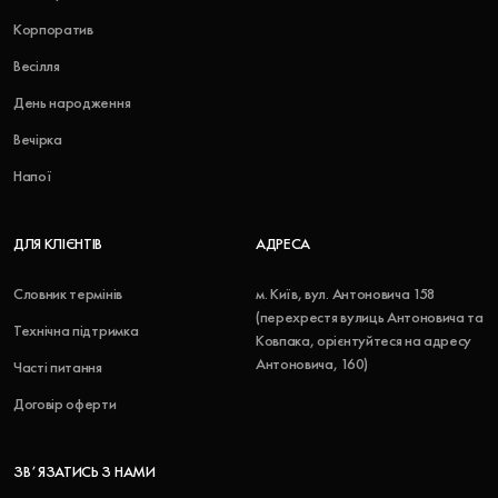
Корпоратив
Весілля
День народження
Вечірка
Напої
ДЛЯ КЛІЄНТІВ
АДРЕСА
Словник термінів
м. Київ, вул. Антоновича 158
(перехрестя вулиць Антоновича та
Технічна підтримка
Ковпака, орієнтуйтеся на адресу
Антоновича, 160)
Часті питання
Договір оферти
ЗВʼЯЗАТИСЬ З НАМИ