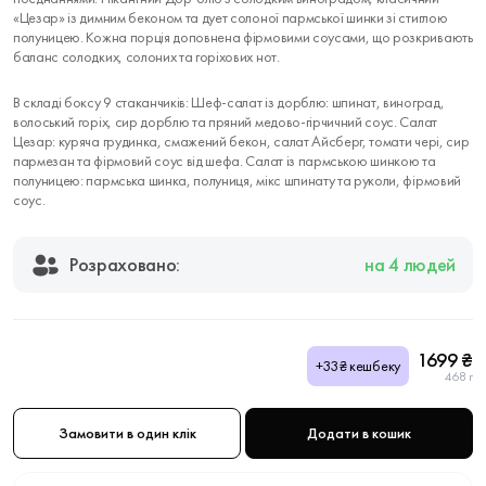
«Цезар» із димним беконом та дует солоної пармської шинки зі стиглою
полуницею. Кожна порція доповнена фірмовими соусами, що розкривають
баланс солодких, солоних та горіхових нот.
В складі боксу 9 стаканчиків: Шеф-салат із дорблю: шпинат, виноград,
волоський горіх, сир дорблю та пряний медово-гірчичний соус. Салат
Цезар: куряча грудинка, смажений бекон, салат Айсберг, томати чері, сир
пармезан та фірмовий соус від шефа. Салат із пармською шинкою та
полуницею: пармська шинка, полуниця, мікс шпинату та руколи, фірмовий
соус.
Розраховано:
на 4 людей
1699 ₴
+33₴ кешбеку
468 г
Замовити в один клік
Додати в кошик