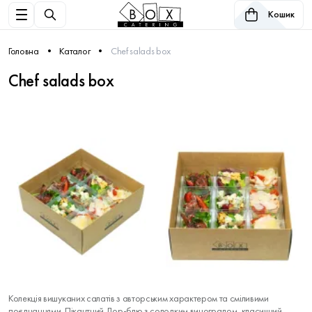
Кошик
Головна
Каталог
Chef salads box
Chef salads box
Колекція вишуканих салатів з авторським характером та сміливими
поєднаннями. Пікантний Дор-блю з солодким виноградом, класичний