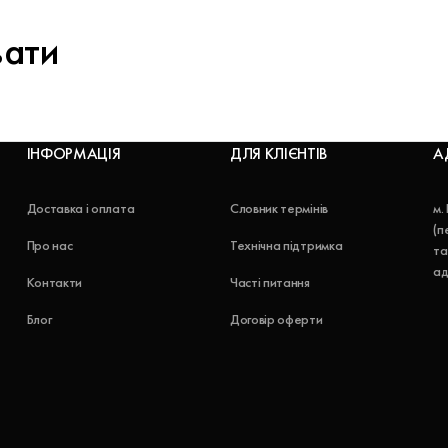
вати
ІНФОРМАЦІЯ
ДЛЯ КЛІЄНТІВ
А
Доставка і оплата
Словник термінів
м.
(п
Про нас
Технічна підтримка
та
ад
Контакти
Часті питання
Блог
Договір оферти