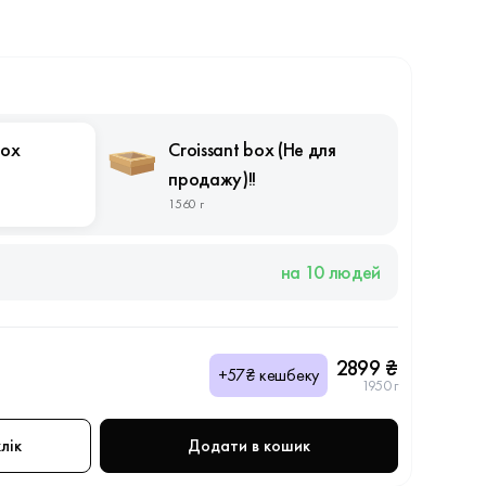
box
Croissant box (Не для
продажу)!!
1560 г
на 10 людей
2899 ₴
+57₴ кешбеку
1950 г
лік
Додати в кошик