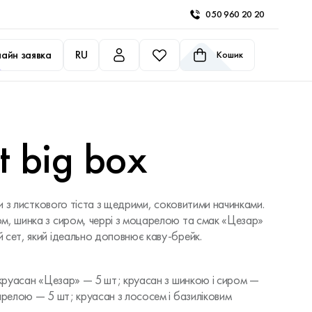
050 960 20 20
айн заявка
RU
Кошик
t big box
ни з листкового тіста з щедрими, соковитими начинками.
м, шинка з сиром, черрі з моцарелою та смак «Цезар»
 сет, який ідеально доповнює каву-брейк.
: круасан «Цезар» — 5 шт; круасан з шинкою і сиром —
арелою — 5 шт; круасан з лососем і базиліковим