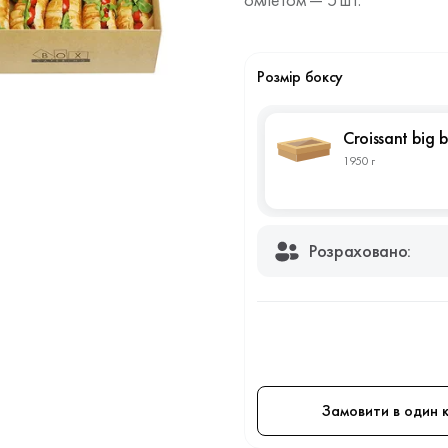
омлетом — 5 шт.
Розмір боксу
Croissant big 
1950 г
Розраховано:
Замовити в один к