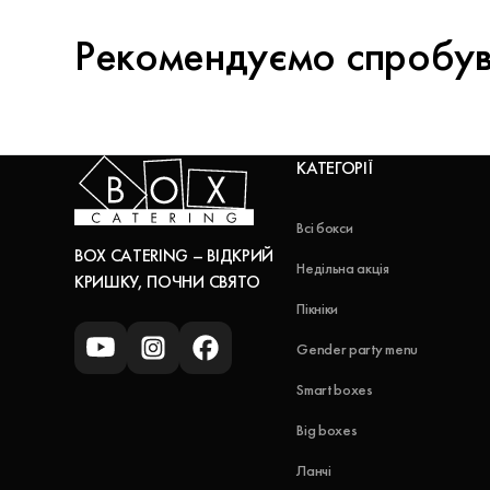
Рекомендуємо спробу
КАТЕГОРІЇ
Всі бокси
BOX CATERING – ВІДКРИЙ
Недільна акція
КРИШКУ, ПОЧНИ СВЯТО
Пікніки
Gender party menu
Smart boxes
Big boxes
Ланчі