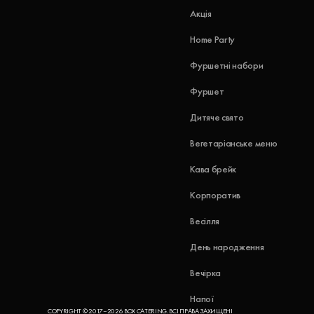
Акція
Home Party
Фуршетні набори
Фуршет
Дитяче свято
Вегетаріанське меню
Кава брейк
Корпоратив
Весілля
День народження
Вечірка
Напої
COPYRIGHT © 2017–2026 BOX CATERING. ВСІ ПРАВА ЗАХИЩЕНІ