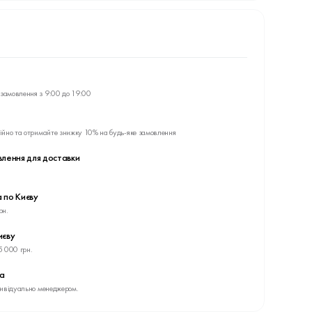
замовлення з 9:00 до 19:00
ійно та отримайте знижку 10% на будь-яке замовлення
влення для доставки
 по Києву
рн.
иєву
5 000 грн.
ва
дивідуально менеджером.