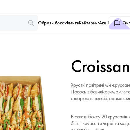
Обрати бокс
Івенти
Кейтеринг
Акції
Онл
Croissan
Хрусткі повітряні міні-круаса
Лосось з базиліковим омлето
створюють легкий, ароматний
В складі боксу 20 круасанів
5 шт; круасан з черрі та моц