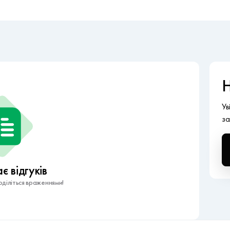
Н
Ув
за
 відгуків
діліться враженнями!