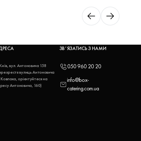
ДРЕСА
ЗВʼЯЗАТИСЬ З НАМИ
 Київ, вул. Антоновича 158
050 960 20 20
ерехрестя вулиць Антоновича
 Ковпака, орієнтуйтеся на
info@box-
ресу Антоновича, 160)
catering.com.ua