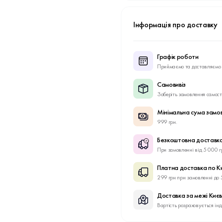
Інформація про доставку
Графік роботи
Приймаємо та доставляємо 
Самовивіз
Заберіть замовлення самост
Мінімальна сума замо
999 грн.
Безкоштовна доставка
При замовленні від 5 000 г
Платна доставка по К
299 грн при замовленні до 
Доставка за межі Киє
Вартість розраховується ін