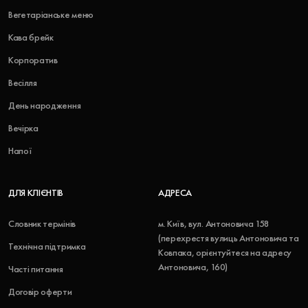
Вегетаріанське меню
Кава брейк
Корпоратив
Весілля
День народження
Вечірка
Напої
ДЛЯ КЛІЄНТІВ
АДРЕСА
Словник термінів
м. Київ, вул. Антоновича 158
(перехрестя вулиць Антоновича та
Технічна підтримка
Ковпака, орієнтуйтеся на адресу
Антоновича, 160)
Часті питання
Договір оферти