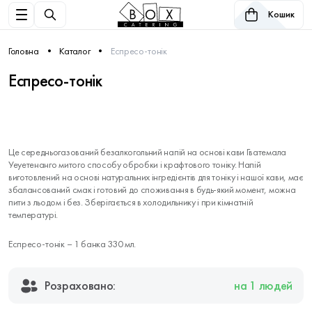
Кошик
Головна
Каталог
Еспресо-тонік
Еспресо-тонік
Це середньогазований безалкогольний напій на основі кави Гватемала
Уеуетенанго митого способу обробки і крафтового тоніку. Напій
виготовлений на основі натуральних інгредієнтів для тоніку і нашої кави, має
збалансований смак і готовий до споживання в будь-який момент, можна
пити з льодом і без. Зберігається в холодильнику і при кімнатній
температурі.
Еспресо-тонік – 1 банка 330 мл.
Розраховано:
на 1 людей