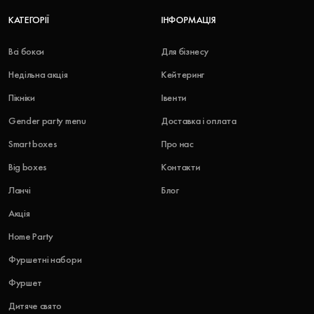
КАТЕГОРІЇ
ІНФОРМАЦІЯ
Всі бокси
Для бізнесу
Недільна акція
Кейтеринг
Пікніки
Івенти
Gender party menu
Доставка і оплата
Smart boxes
Про нас
Big boxes
Контакти
Ланчі
Блог
Акція
Home Party
Фуршетні набори
Фуршет
Дитяче свято