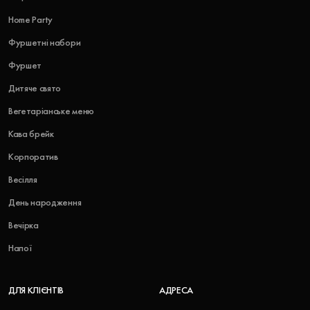
Home Party
Фуршетні набори
Фуршет
Дитяче свято
Вегетаріанське меню
Кава брейк
Корпоратив
Весілля
День народження
Вечірка
Напої
ДЛЯ КЛІЄНТІВ
АДРЕСА