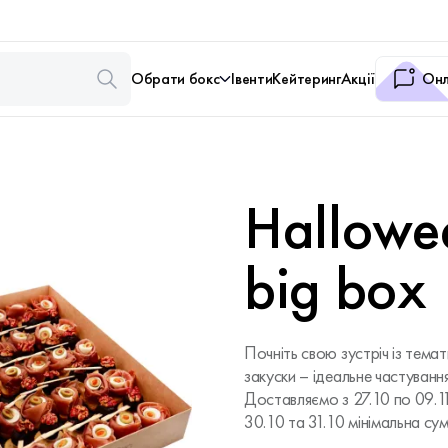
Обрати бокс
Івенти
Кейтеринг
Акції
Онл
Hallowee
big box
Почніть свою зустріч із темат
закуски – ідеальне частування
Доставляємо з 27.10 по 09.1
30.10 та 31.10 мінімальна су