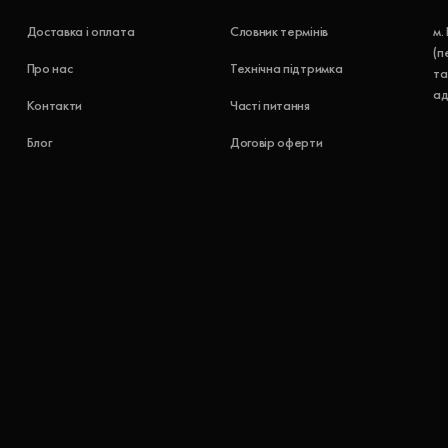
Доставка і оплата
Словник термінів
м.
(п
Про нас
Технічна підтримка
та
ад
Контакти
Часті питання
Блог
Договір оферти