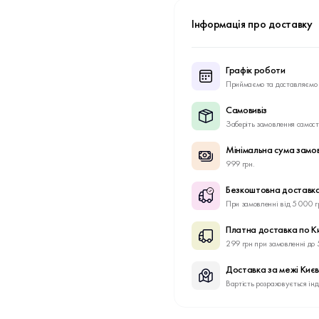
Інформація про доставку
Графік роботи
Приймаємо та доставляємо 
Самовивіз
Заберіть замовлення самост
Мінімальна сума замо
999 грн.
Безкоштовна доставка
При замовленні від 5 000 г
Платна доставка по К
299 грн при замовленні до 
Доставка за межі Киє
Вартість розраховується ін