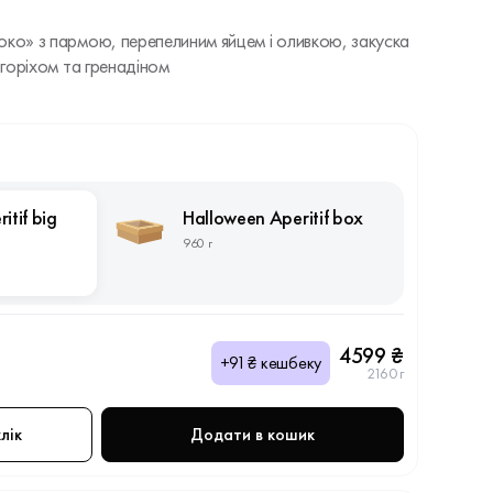
око» з пармою, перепелиним яйцем і оливкою, закуска
 горіхом та гренадіном
itif big
Halloween Aperitif box
960 г
4599 ₴
+91₴ кешбеку
2160 г
лік
Додати в кошик