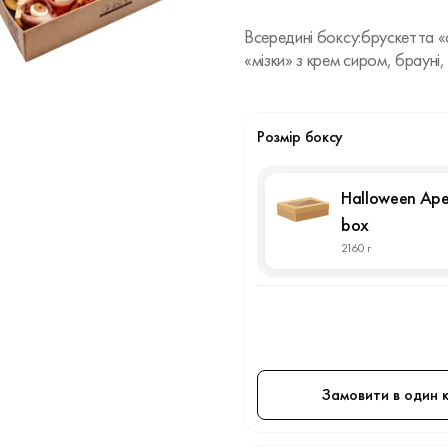
Всередині боксу:брускетта «
«мізки» з крем сиром, брауні,
Розмір боксу
Halloween Aper
box
2160 г
Замовити в один к