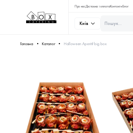
Про нас
Доставка і оплата
Контакти
Блог
Київ
Головна
Каталог
Halloween Aperitif big box