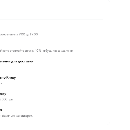
замовлення з 9:00 до 19:00
ійно та отримайте знижку 10% на будь-яке замовлення
влення для доставки
 по Києву
рн.
иєву
5 000 грн.
ва
дивідуально менеджером.