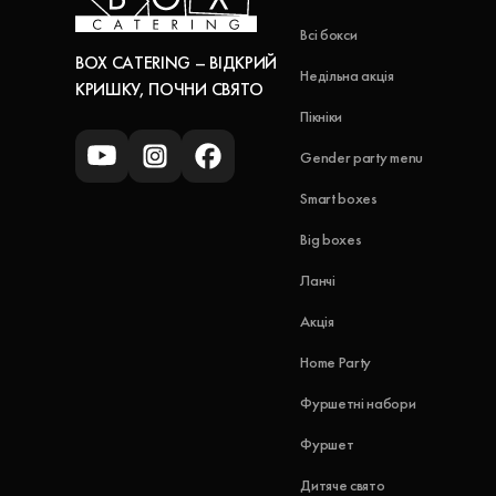
Всі бокси
BOX CATERING – ВІДКРИЙ
Недільна акція
КРИШКУ, ПОЧНИ СВЯТО
Пікніки
Gender party menu
Smart boxes
Big boxes
Ланчі
Акція
Home Party
Фуршетні набори
Фуршет
Дитяче свято