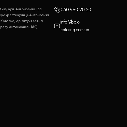
 Київ, вул. Антоновича 158
050 960 20 20
ерехрестя вулиць Антоновича
 Ковпака, орієнтуйтеся на
info@box-
ресу Антоновича, 160)
catering.com.ua