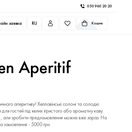
050 960 20 20
айн заявка
RU
Кошик
n Aperitif
ичного аперитиву! Хелловінські солоні та солодкі
 для гостей під келих ігристого або ароматну каву.
1, але зробити предзамовлення можна вже зараз. На
ма замовлення - 5000 грн.