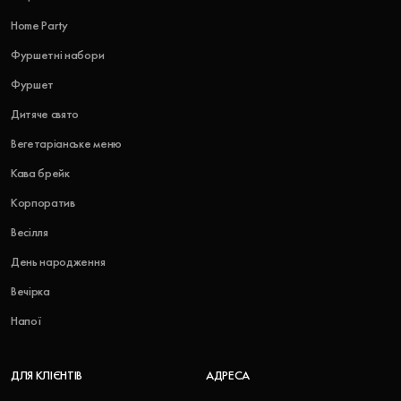
Home Party
Фуршетні набори
Фуршет
Дитяче свято
Вегетаріанське меню
Кава брейк
Корпоратив
Весілля
День народження
Вечірка
Напої
ДЛЯ КЛІЄНТІВ
АДРЕСА