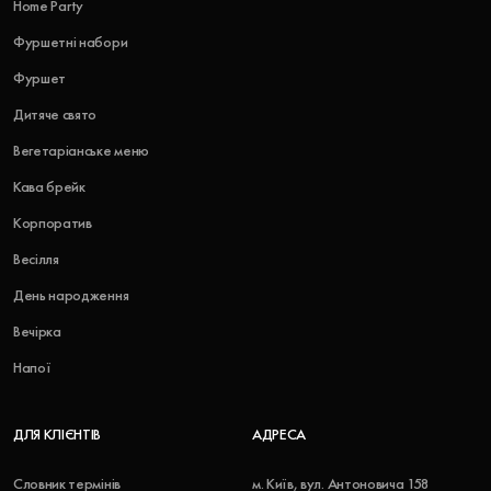
Home Party
Фуршетні набори
Фуршет
Дитяче свято
Вегетаріанське меню
Кава брейк
Корпоратив
Весілля
День народження
Вечірка
Напої
ДЛЯ КЛІЄНТІВ
АДРЕСА
Словник термінів
м. Київ, вул. Антоновича 158