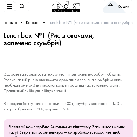
Кошик
Головна
Каталог
Lunch box №1 (Рис з овочами, запечена скумбрія)
Lunch box №1 (Рис з овочами,
запечена скумбрія)
Здорове та збалансоване харчування для активних робочих буднів.
Розсипчастий рис із овочами та ароматна запечена скумбрія містять
необхідні омега-3 для високої концентрації під час важливих тасків.
Практичний вибір для обіду компанії.
В середині боксу: рис з овочами — 200 г; скумбрія запечена — 150 г;
капуста броколі — 20 г; морква — 20 г.
Зазвичай нам потрібно 24 години на підготовку. Залишилося менше
часу? Зверніться до менеджера — ми зробимо все можливе, щоб