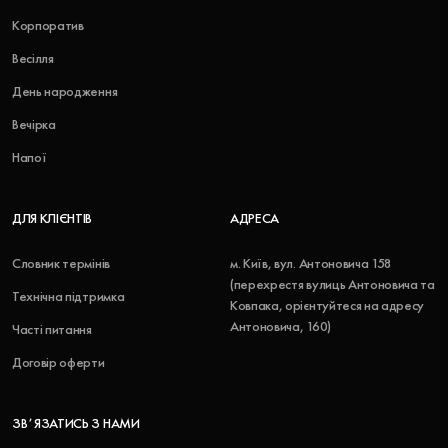
Корпоратив
Весілля
День народження
Вечірка
Напої
ДЛЯ КЛІЄНТІВ
АДРЕСА
Словник термінів
м. Київ, вул. Антоновича 158
(перехрестя вулиць Антоновича та
Технічна підтримка
Ковпака, орієнтуйтеся на адресу
Антоновича, 160)
Часті питання
Договір оферти
ЗВʼЯЗАТИСЬ З НАМИ