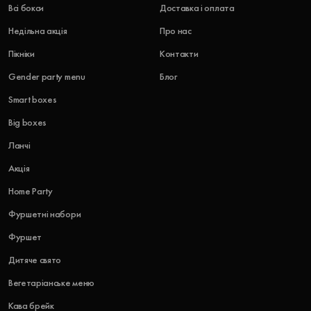
Всі бокси
Доставка і оплата
Недільна акція
Про нас
Пікніки
Контакти
Gender party menu
Блог
Smart boxes
Big boxes
Ланчі
Акція
Home Party
Фуршетні набори
Фуршет
Дитяче свято
Вегетаріанське меню
Кава брейк