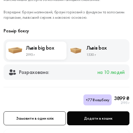
Всередині: брауні малиновий, брауні горіховий з фундуком та волоським
горішками, львівський сирник з маковою основою.
Розмір боксу
Львів big box
Львів box
2195 г
1530 г
Розраховано:
на 10 людей
3899 ₴
+77₴ кешбеку
2195 г
Замовити в один клік
Додати в кошик