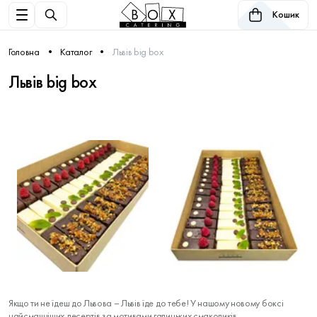
Кошик
Головна
Каталог
Львів big box
Львів big box
Якщо ти не їдеш до Львова – Львів їде до тебе! У нашому новому боксі
найсмачніших десертів за мотивами галицьких смаколиків.