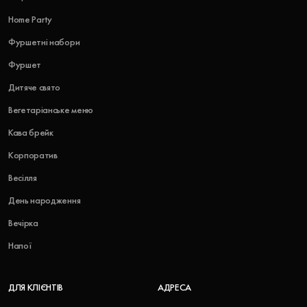
Home Party
Фуршетні набори
Фуршет
Дитяче свято
Вегетаріанське меню
Кава брейк
Корпоратив
Весілля
День народження
Вечірка
Напої
ДЛЯ КЛІЄНТІВ
АДРЕСА