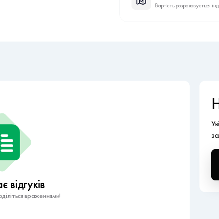
Вартість розраховується ін
Н
Ув
за
 відгуків
діліться враженнями!