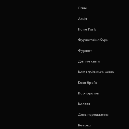
Ланчі
Акція
Home Party
Фуршетні набори
Фуршет
Дитяче свято
Вегетаріанське меню
Кава брейк
Корпоратив
Весілля
День народження
Вечірка