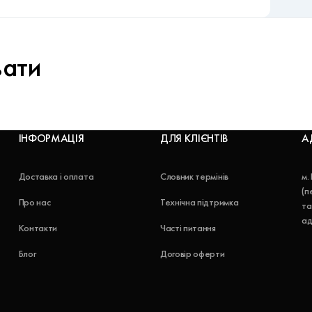
вати
ІНФОРМАЦІЯ
ДЛЯ КЛІЄНТІВ
А
Доставка і оплата
Словник термінів
м.
(п
Про нас
Технічна підтримка
та
ад
Контакти
Часті питання
Блог
Договір оферти