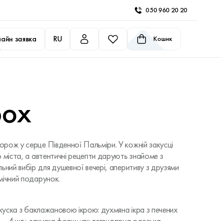
050 960 20 20
айн заявка
RU
Кошик
box
рож у серце Південної Пальміри. У кожній закусці
 міста, а автентичні рецепти дарують знайоме з
ьний вибір для душевної вечері, аперитиву з друзями
мічний подарунок.
акуска з баклажановою ікрою: духмяна ікра з печених