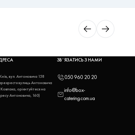
ДРЕСА
ЗВʼЯЗАТИСЬ З НАМИ
 Київ, вул. Антоновича 158
050 960 20 20
ерехрестя вулиць Антоновича
 Ковпака, орієнтуйтеся на
info@box-
ресу Антоновича, 160)
catering.com.ua