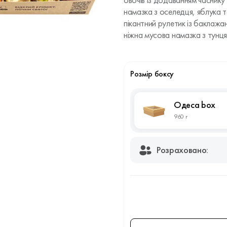
овочів із додаванням часнику
намазка з оселедця, яблука т
пікантний рулетик із баклажа
ніжна мусова намазка з тунц
Розмір боксу
Одеса box
960 г
Розраховано: