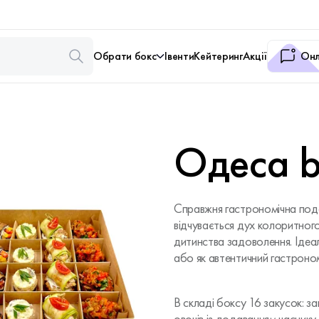
Обрати бокс
Івенти
Кейтеринг
Акції
Онл
Одеса 
Справжня гастрономічна подо
відчувається дух колоритного
дитинства задоволення. Ідеал
або як автентичний гастроно
В складі боксу 16 закусок: з