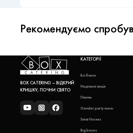
Рекомендуємо спробу
КАТЕГОРІЇ
Всі бокси
BOX CATERING – ВІДКРИЙ
Недільна акція
КРИШКУ, ПОЧНИ СВЯТО
Пікніки
Gender party menu
Smart boxes
Big boxes