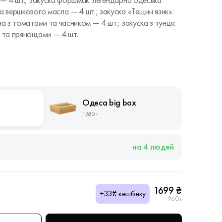
 — 4 шт.; закуска форшмак: легендарна одеська
а вершкового масла — 4 шт.; закуска «Тещин язик»:
на з томатами та часником — 4 шт.; закуска з тунця:
я та прянощами — 4 шт.
Одеса big box
1680 г
на 4 людей
1699 ₴
+33₴ кешбеку
960 г