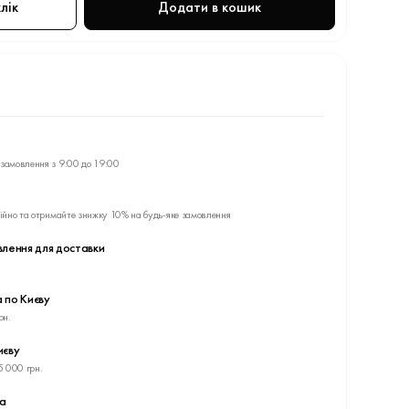
лік
Додати в кошик
замовлення з 9:00 до 19:00
ійно та отримайте знижку 10% на будь-яке замовлення
влення для доставки
 по Києву
рн.
иєву
5 000 грн.
ва