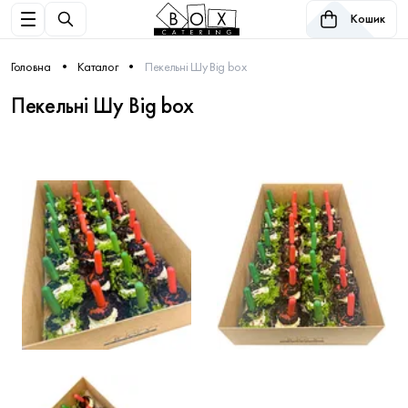
Кошик
Головна
Каталог
Пекельні Шу Big box
Пекельні Шу Big box