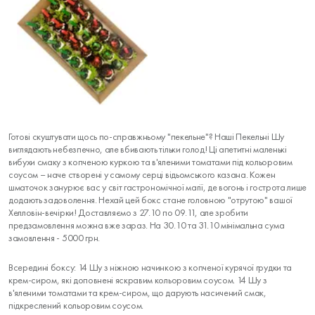
Готові скуштувати щось по-справжньому "пекельне"? Наші Пекельні Шу
виглядають небезпечно, але вбивають тільки голод! Ці апетитні маленькі
вибухи смаку з копченою куркою та в'яленими томатами під кольоровим
соусом – наче створені у самому серці відьомського казана. Кожен
шматочок занурює вас у світ гастрономічної магії, де вогонь і гострота лише
додають задоволення. Нехай цей бокс стане головною "отрутою" вашої
Хелловін-вечірки! Доставляємо з 27.10 по 09.11, але зробити
предзамовлення можна вже зараз. На 30.10 та 31.10 мінімальна сума
замовлення - 5000 грн.
Всередині боксу: 14 Шу з ніжною начинкою з копченої курячої грудки та
крем-сиром, які доповнені яскравим кольоровим соусом. 14 Шу з
в'яленими томатами та крем-сиром, що дарують насичений смак,
підкреслений кольоровим соусом.