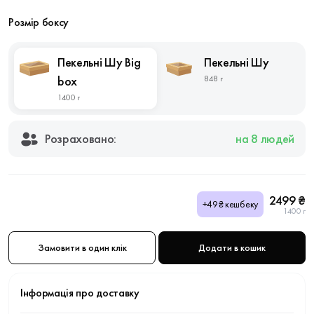
Розмір боксу
Пекельні Шу Big
Пекельні Шу
box
848 г
1400 г
Розраховано:
на 8 людей
2499 ₴
+49₴ кешбеку
1400 г
Замовити в один клік
Додати в кошик
Інформація про доставку