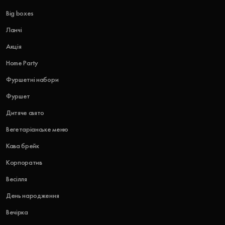
Big boxes
Ланчі
Акція
Home Party
Фуршетні набори
Фуршет
Дитяче свято
Вегетаріанське меню
Кава брейк
Корпоратив
Весілля
День народження
Вечірка