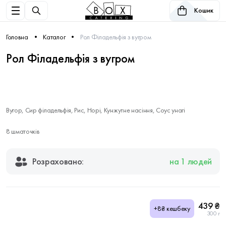
Кошик
Головна
Каталог
Рол Філадельфія з вугром
Рол Філадельфія з вугром
Вугор, Сир філадельфія, Рис, Норі, Кунжутне насіння, Соус унагі
8 шматочків
Розраховано:
на 1 людей
439 ₴
+8₴ кешбеку
300 г