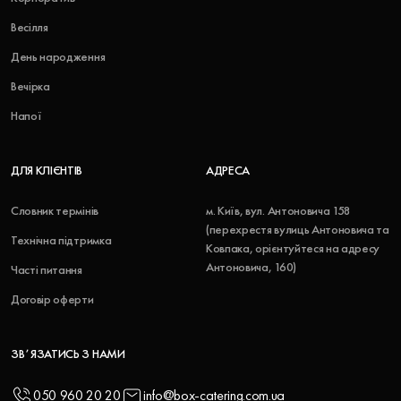
Весілля
День народження
Вечірка
Напої
ДЛЯ КЛІЄНТІВ
АДРЕСА
Словник термінів
м. Київ, вул. Антоновича 158
(перехрестя вулиць Антоновича та
Технічна підтримка
Ковпака, орієнтуйтеся на адресу
Антоновича, 160)
Часті питання
Договір оферти
ЗВʼЯЗАТИСЬ З НАМИ
050 960 20 20
info@box-catering.com.ua