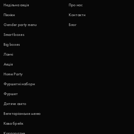
Недільна акція
Про нас
Пікніки
Контакти
Gender party menu
Блог
Smart boxes
Big boxes
Ланчі
Акція
Home Party
Фуршетні набори
Фуршет
Дитяче свято
Вегетаріанське меню
Кава брейк
Корпоратив