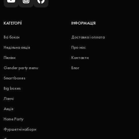
КАТЕГОРІЇ
ІНФОРМАЦІЯ
Всі бокси
Доставка і оплата
Недільна акція
Про нас
Пікніки
Контакти
Gender party menu
Блог
Smart boxes
Big boxes
Ланчі
Акція
Home Party
Фуршетні набори