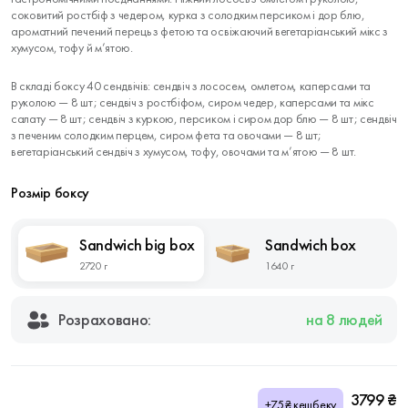
соковитий ростбіф з чедером, курка з солодким персиком і дор блю,
ароматний печений перець з фетою та освіжаючий вегетаріанський мікс з
хумусом, тофу й м’ятою.
В складі боксу 40 сендвічів: сендвіч з лососем, омлетом, каперсами та
руколою — 8 шт; сендвіч з ростбіфом, сиром чедер, каперсами та мікс
салату — 8 шт; сендвіч з куркою, персиком і сиром дор блю — 8 шт; сендвіч
з печеним солодким перцем, сиром фета та овочами — 8 шт;
вегетаріанський сендвіч з хумусом, тофу, овочами та м’ятою — 8 шт.
Розмір боксу
Sandwich big box
Sandwich box
2720 г
1640 г
Розраховано:
на 8 людей
3799 ₴
+75₴ кешбеку