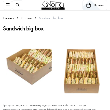
Кошик
Головна
Каталог
Sandwich big box
Sandwich big box
Трикутні сендвічі на тонкому підсмаженому хлібі з яскравими
гастрономічними поєднаннями. Ніжний лосось з омлетом і руколою,