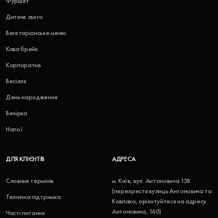
Фуршет
Дитяче свято
Вегетаріанське меню
Кава брейк
Корпоратив
Весілля
День народження
Вечірка
Напої
ДЛЯ КЛІЄНТІВ
АДРЕСА
Словник термінів
м. Київ, вул. Антоновича 158
(перехрестя вулиць Антоновича та
Технічна підтримка
Ковпака, орієнтуйтеся на адресу
Антоновича, 160)
Часті питання