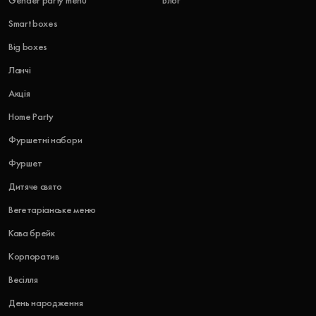
Gender party menu
Блог
Smart boxes
Big boxes
Ланчі
Акція
Home Party
Фуршетні набори
Фуршет
Дитяче свято
Вегетаріанське меню
Кава брейк
Корпоратив
Весілля
День народження