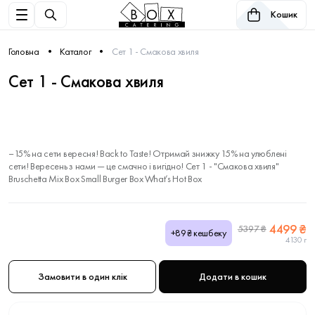
Кошик
Головна
Каталог
Сет 1 - Смакова хвиля
Сет 1 - Смакова хвиля
–15% на сети вересня! Back to Taste! Отримай знижку 15% на улюблені
сети! Вересень з нами — це смачно і вигідно! Сет 1 - "Смакова хвиля"
Bruschetta Mix Box Small Burger Box What’s Hot Box
4499 ₴
5397 ₴
+89₴ кешбеку
4130 г
Замовити в один клік
Додати в кошик