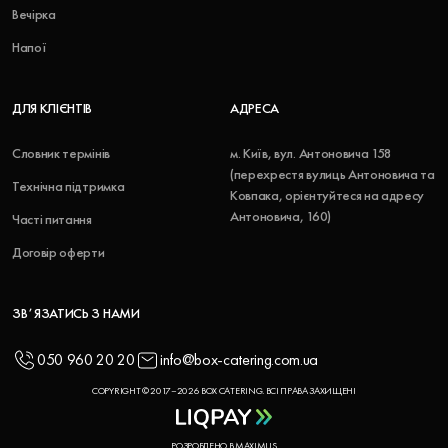
Вечірка
Напої
ДЛЯ КЛІЄНТІВ
АДРЕСА
Словник термінів
м. Київ, вул. Антоновича 158
(перехрестя вулиць Антоновича та
Технічна підтримка
Ковпака, орієнтуйтеся на адресу
Антоновича, 160)
Часті питання
Договір оферти
ЗВʼЯЗАТИСЬ З НАМИ
050 960 20 20
info@box-catering.com.ua
COPYRIGHT © 2017–2026 BOX CATERING. ВСІ ПРАВА ЗАХИЩЕНІ
РОЗРОБЛЕНО В MAXIMUS