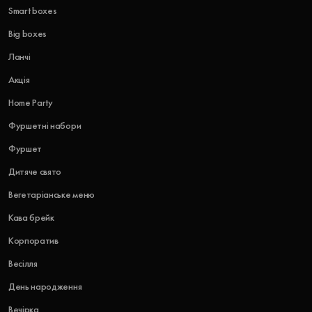
Smart boxes
Big boxes
Ланчі
Акція
Home Party
Фуршетні набори
Фуршет
Дитяче свято
Вегетаріанське меню
Кава брейк
Корпоратив
Весілля
День народження
Вечірка