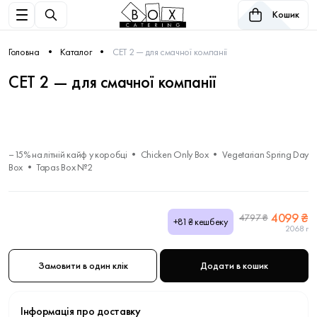
Кошик
Головна
Каталог
СЕТ 2 — для смачної компанії
СЕТ 2 — для смачної компанії
–15% на літній кайф у коробці • Chicken Only Box • Vegetarian Spring Day
Box • Tapas Box №2
4099 ₴
4797 ₴
+81₴ кешбеку
2068 г
Замовити в один клік
Додати в кошик
Інформація про доставку