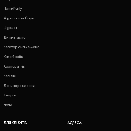
Home Party
Фуршетні набори
Фуршет
Дитяче свято
Вегетаріанське меню
Кава брейк
Корпоратив
Весілля
День народження
Вечірка
Напої
ДЛЯ КЛІЄНТІВ
АДРЕСА