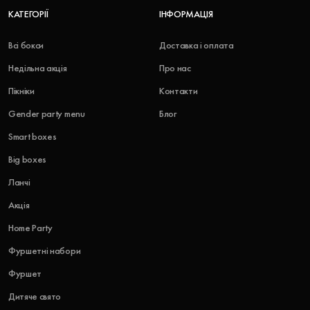
КАТЕГОРІЇ
ІНФОРМАЦІЯ
Всі бокси
Доставка і оплата
Недільна акція
Про нас
Пікніки
Контакти
Gender party menu
Блог
Smart boxes
Big boxes
Ланчі
Акція
Home Party
Фуршетні набори
Фуршет
Дитяче свято