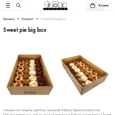
Кошик
Головна
Каталог
Sweet pie big box
Sweet pie big box
Скажімо по секрету, цей бокс замовляє бабуся Червоної Шапочки.
Пиріжки пиріжками, але до своїх подруг в гості бабуся ходить тільки з Sweet