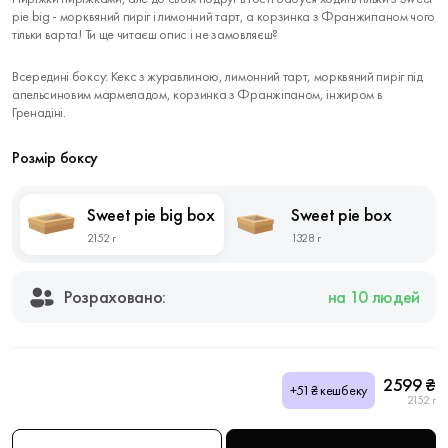
pie big - морквяний пиріг і лимонний тарт, а корзинка з Франжипаном чого
тільки варта! Ти ще читаєш опис і не замовляєш?
Всередині боксу: Кекс з журавлиною, лимонний тарт, морквяний пиріг під
апельсиновим мармеладом, корзинка з Франжіпаном, інжиром в
Гренадіні.
Розмір боксу
Sweet pie big box
Sweet pie box
2152 г
1328 г
Розраховано:
на 10 людей
2599 ₴
+51₴ кешбеку
2152 г