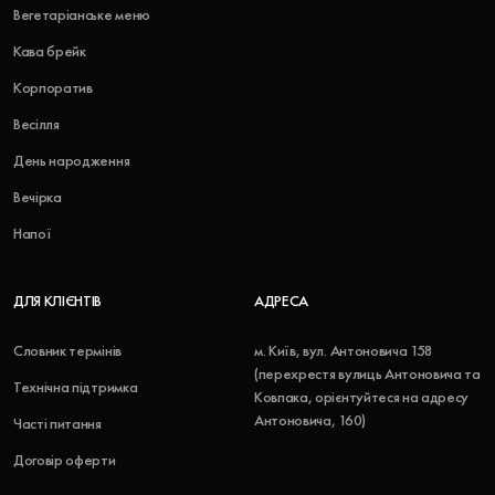
Вегетаріанське меню
Кава брейк
Корпоратив
Весілля
День народження
Вечірка
Напої
ДЛЯ КЛІЄНТІВ
АДРЕСА
Словник термінів
м. Київ, вул. Антоновича 158
(перехрестя вулиць Антоновича та
Технічна підтримка
Ковпака, орієнтуйтеся на адресу
Антоновича, 160)
Часті питання
Договір оферти