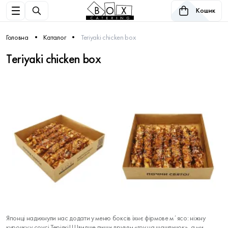
Кошик
Головна
Каталог
Teriyaki chicken box
Teriyaki chicken box
Японці надихнули нас додати у меню боксів їхнє фірмове мʼясо: ніжну
курочку у соусі Теріякі! Швидше пиши друзям «гоу на шашличок», а ми