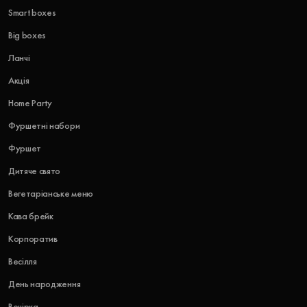
Smart boxes
Big boxes
Ланчі
Акція
Home Party
Фуршетні набори
Фуршет
Дитяче свято
Вегетаріанське меню
Кава брейк
Корпоратив
Весілля
День народження
Вечірка