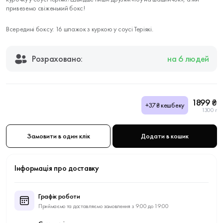
привеземо свіженький бокс!
Всередині боксу: 16 шпажок з куркою у соусі Теріякі.
Розраховано:
на 6 людей
1899 ₴
+37₴ кешбеку
1300 г
Замовити в один клік
Додати в кошик
Інформація про доставку
Графік роботи
Приймаємо та доставляємо замовлення з 9:00 до 19:00