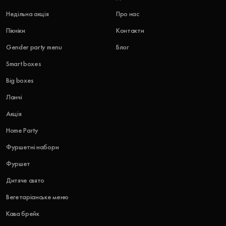
Недільна акція
Про нас
Пікніки
Контакти
Gender party menu
Блог
Smart boxes
Big boxes
Ланчі
Акція
Home Party
Фуршетні набори
Фуршет
Дитяче свято
Вегетаріанське меню
Кава брейк