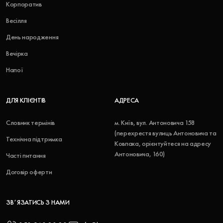
Корпоратив
Весілля
День народження
Вечірка
Напої
ДЛЯ КЛІЄНТІВ
АДРЕСА
Словник термінів
м. Київ, вул. Антоновича 158
(перехрестя вулиць Антоновича та
Технічна підтримка
Ковпака, орієнтуйтеся на адресу
Антоновича, 160)
Часті питання
Договір оферти
ЗВʼЯЗАТИСЬ З НАМИ