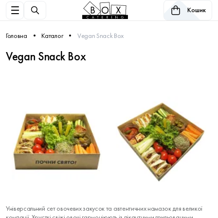
Кошик
Головна
Каталог
Vegan Snack Box
Vegan Snack Box
Універсальний сет овочевих закусок та автентичних намазок для великої
компанії. Хрусткі свіжі овочі гармоніюють із пікантними грильованими