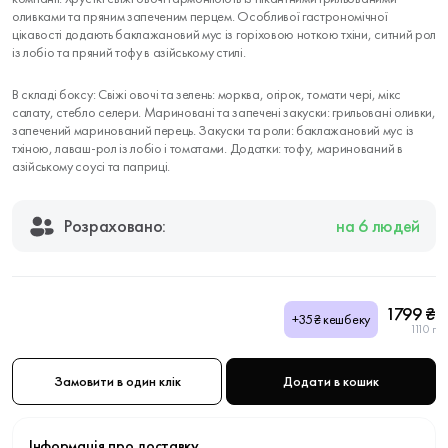
оливками та пряним запеченим перцем. Особливої гастрономічної
цікавості додають баклажановий мус із горіховою ноткою тхіни, ситний рол
із лобіо та пряний тофу в азійському стилі.
В складі боксу: Свіжі овочі та зелень: морква, огірок, томати чері, мікс
салату, стебло селери. Мариновані та запечені закуски: грильовані оливки,
запечений маринований перець. Закуски та роли: баклажановий мус із
тхіною, лаваш-рол із лобіо і томатами. Додатки: тофу, маринований в
азійському соусі та паприці.
Розраховано:
на 6 людей
1799 ₴
+35₴ кешбеку
1110 г
Замовити в один клік
Додати в кошик
Інформація про доставку