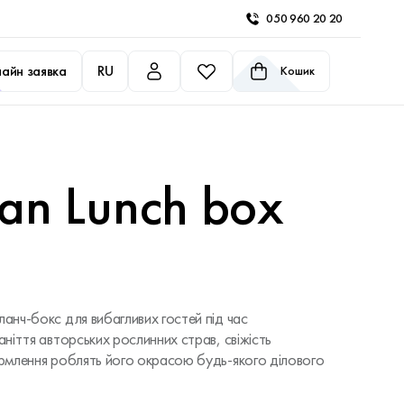
050 960 20 20
айн заявка
RU
Кошик
ian Lunch box
ланч-бокс для вибагливих гостей під час
аніття авторських рослинних страв, свіжість
формлення роблять його окрасою будь-якого ділового