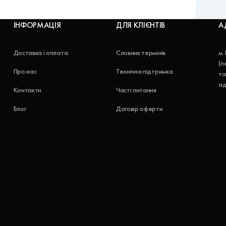
ІНФОРМАЦІЯ
ДЛЯ КЛІЄНТІВ
А
Доставка і оплата
Словник термінів
м.
(п
Про нас
Технічна підтримка
та
ад
Контакти
Часті питання
Блог
Договір оферти