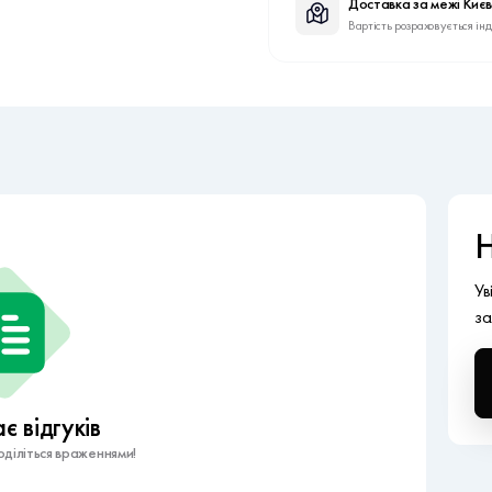
Доставка за межі Киє
Вартість розраховується ін
Н
Ув
за
 відгуків
діліться враженнями!