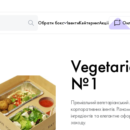
Обрати бокс
Івенти
Кейтеринг
Акції
Онл
Vegetar
№1
Преміальний вегетаріанський 
корпоративних івентів. Різном
інгредієнтів та елегантне о
заходу.