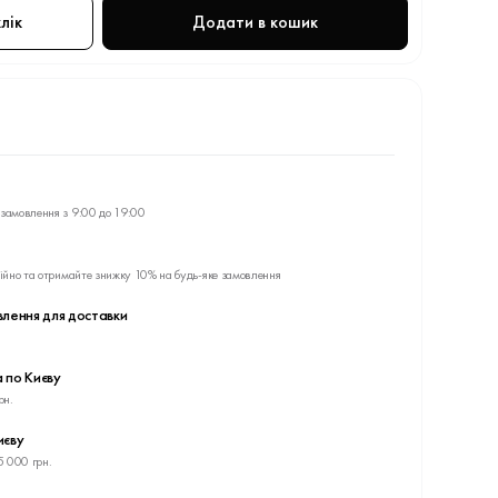
лік
Додати в кошик
замовлення з 9:00 до 19:00
ійно та отримайте знижку 10% на будь-яке замовлення
влення для доставки
 по Києву
рн.
иєву
5 000 грн.