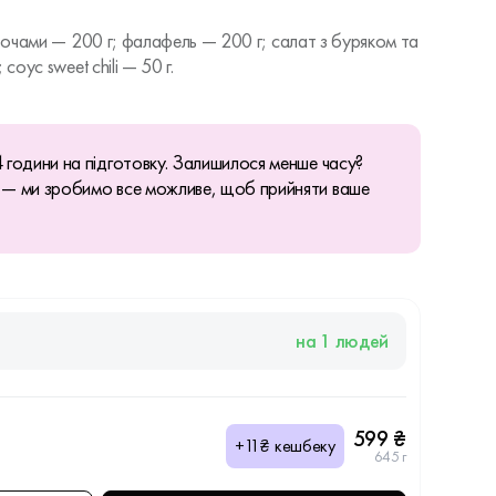
овочами — 200 г; фалафель — 200 г; салат з буряком та
соус sweet chili — 50 г.
 години на підготовку. Залишилося менше часу?
 — ми зробимо все можливе, щоб прийняти ваше
на 1 людей
599 ₴
+11₴ кешбеку
645 г