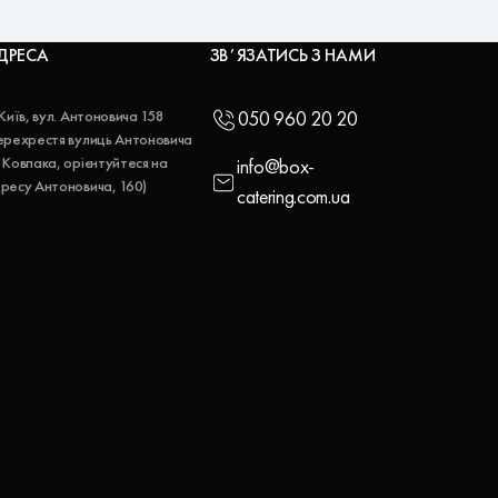
ДРЕСА
ЗВʼЯЗАТИСЬ З НАМИ
 Київ, вул. Антоновича 158
050 960 20 20
ерехрестя вулиць Антоновича
 Ковпака, орієнтуйтеся на
info@box-
ресу Антоновича, 160)
catering.com.ua