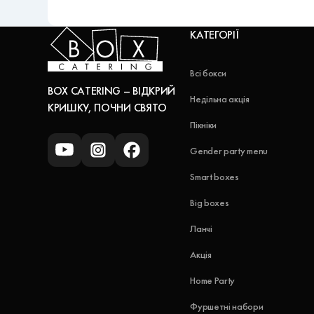
КАТЕГОРІЇ
Всі бокси
BOX CATERING – ВІДКРИЙ
Недільна акція
КРИШКУ, ПОЧНИ СВЯТО
Пікніки
Gender party menu
Smart boxes
Big boxes
Ланчі
Акція
Home Party
Фуршетні набори