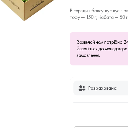
В середині боксу: кус-кус з 
тофу — 150 г; чіабата — 50 г; 
Зазвичай нам потрібно 24
Зверніться до менеджера
замовлення.
Розраховано: