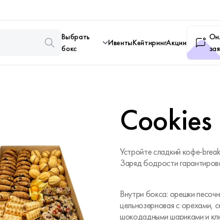
Выбрать
Он
Ивенты
Кейтиринг
Акции
бокс
зая
Cookies
Устройте сладкий кофе-break
Заряд бодрости гарантиров
Внутри бокса: орешки песочн
цельнозерновая с орехами, с
шокодадными шариками и кл