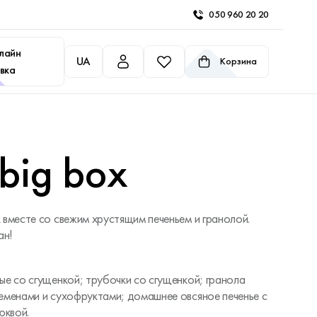
050 960 20 20
лайн
UA
Корзина
вка
 big box
 вместе со свежим хрустящим печеньем и гранолой.
ан!
ые со сгущенкой; трубочки со сгущенкой; гранола
еменами и сухофруктами; домашнее овсяное печенье с
юквой.