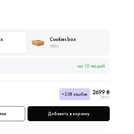
ox
Cookies box
1350 г
на 10 людей
2699 ₴
+53₴ кэшбек
2180 г
лик
Добавить в корзину