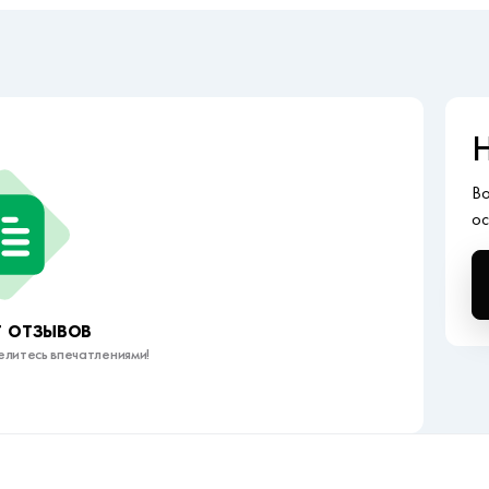
Н
Во
ос
 отзывов
елитесь впечатлениями!