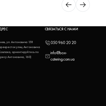
ДРЕС
СВЯЗАТЬСЯ С НАМИ
 Киев, ул. Антоновича 158
050 960 20 20
ерекресток улиц Антоновича
Ковпака, ориентируйтесь по
info@box-
ресу Антоновича, 160)
catering.com.ua