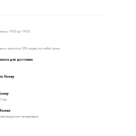
казы с 9:00 до 19:00
ьно и получите 10% скидку на любой заказ.
каза для доставки
по Киеву
Киеву
0 грн.
 Киева
индивидуально менеджером.