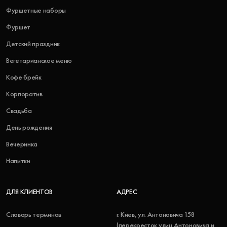
Фуршетные наборы
Фуршет
Детский праздник
Вегетарианское меню
Кофе брейк
Корпоратив
Свадьба
День рождения
Вечеринка
Напитки
ДЛЯ КЛИЕНТОВ
АДРЕС
Словарь терминов
г. Киев, ул. Антоновича 158
(перекресток улиц Антоновича и