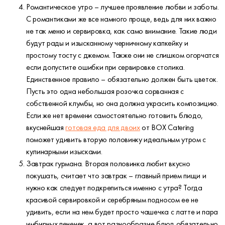
Романтическое утро – лучшее проявление любви и заботы.
С романтиками же все намного проще, ведь для них важно
не так меню и сервировка, как само внимание. Такие люди
будут рады и изысканному черничному капкейку и
простому тосту с джемом. Также они не слишком огорчатся
если допустите ошибки при сервировке столика.
Единственное правило – обязательно должен быть цветок.
Пусть это одна небольшая розочка сорванная с
собственной клумбы, но она должна украсить композицию.
Если же нет времени самостоятельно готовить блюдо,
вкуснейшая
готовая еда для двоих
от BOX Catering
поможет удивить вторую половинку идеальным утром с
кулинарными изысками.
Завтрак гурмана. Вторая половинка любит вкусно
покушать, считает что завтрак – главный прием пищи и
нужно как следует подкрепиться именно с утра? Тогда
красивой сервировкой и серебряным подносом ее не
удивить, если на нем будет просто чашечка с латте и пара
имбирных печенек, а вот разнообразие блюд обязательно