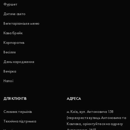
Фуршет
Дитяче свято
Вегетаріанське меню
Кава брейк
Корпоратив
Весілля
День народження
Вечірка
Напої
ДЛЯ КЛІЄНТІВ
АДРЕСА
Словник термінів
м. Київ, вул. Антоновича 158
(перехрестя вулиць Антоновича та
Технічна підтримка
Ковпака, орієнтуйтеся на адресу
Антоновича, 160)