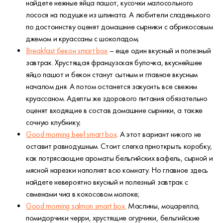
найдете нежные яйца пашот, кусочки малосольного
лосося на подушке из шпината. А любители сладенького
по достоинству оценят домашние сырники с абрикосовым
джемом и круассаны с шоколадом;
Breakfast бекон smart box
– еще один вкусный и полезный
завтрак. Хрустящая французская булочка, вкуснейшее
яйцо пашот и бекон станут сытным и главное вкусным
началом дня. А потом останется закусить все свежим
круассаном. Адепты же здорового питания обязательно
оценят входящие в состав домашние сырники, а также
сочную клубнику;
Good morning beef smart box
. А этот вариант никого не
оставит равнодушным. Стоит слегка приоткрыть коробку,
как потрясающие ароматы бельгийских вафель, сырной и
мясной нарезки наполнят всю комнату. Но главное здесь
найдете невероятно вкусный и полезный завтрак с
семенами чиа в кокосовом молоке;
Good morning salmon smart box.
Маслины, моцарелла,
помидорчики черри, хрустящие огурчики, бельгийские