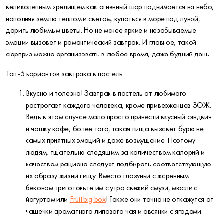
великолепным зрелищем как огненный шар поднимается на небо,
наполняя землю теплом и светом, купаться в море под луной,
дарить любимым цветы. Но не менее яркие и незабываемые
эмоции вызовет и романтический завтрак. И главное, такой
сюрприз можно организовать в любое время, даже будний день.
Топ-5 вариантов завтрака в постель:
Вкусно и полезно! Завтрак в постель от любимого
растрогает каждого человека, кроме приверженцев ЗОЖ.
Ведь в этом случае мало просто принести вкусный сэндвич
и чашку кофе, более того, такая пища вызовет бурю не
самых приятных эмоций и даже возмущение. Поэтому
людям, тщательно следящим за количеством калорий и
качеством рациона следует подбирать соответствующую
их образу жизни пищу. Вместо глазуньи с жаренным
беконом приготовьте им с утра свежий смузи, мюсли с
йогуртом или
Fruit big box
! Также они точно не откажутся от
чашечки ароматного липового чая и овсянки с ягодами.