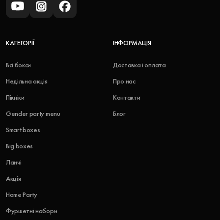
КАТЕГОРІЇ
ІНФОРМАЦІЯ
Всі бокси
Доставка і оплата
Недільна акція
Про нас
Пікніки
Контакти
Gender party menu
Блог
Smart boxes
Big boxes
Ланчі
Акція
Home Party
Фуршетні набори