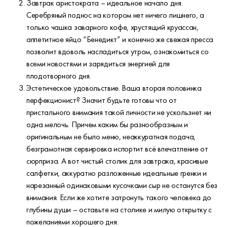
Завтрак аристократа – идеальное начало дня.
Серебряный поднос на котором нет ничего лишнего, а
только чашка заварного кофе, хрустящий круассан,
аппетитное яйцо “Бенедикт” и конечно же свежая пресса
позволит вдоволь насладиться утром, ознакомиться со
всеми новостями и зарядиться энергией для
плодотворного дня.
Эстетическое удовольствие. Ваша вторая половинка
перфекционист? Значит будьте готовы что от
пристального внимания такой личности не ускользнет ни
одна мелочь. Причем каким бы разнообразным и
оригинальным не было меню, неаккуратная подача,
безграмотная сервировка испортит всё впечатление от
сюрприза. А вот чистый столик для завтрака, красивые
салфетки, аккуратно разложенные идеальные гренки и
нарезанный одинаковыми кусочками сыр не останутся без
внимания. Если же хотите затронуть такого человека до
глубины души – оставьте на столике и милую открытку с
пожеланиями хорошего дня.