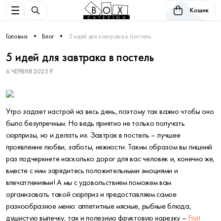
Кошик
Головна
Блог
5 идей для завтрака в постель
5 идей для завтрака в постель
6 ЧЕРВНЯ 2025 Р.
Утро задает настрой на весь день, поэтому так важно чтобы оно
было безупречным. Но ведь приятно не только получать
сюрпризы, но и делать их. Завтрак в постель – лучшее
проявление любви, заботы, нежности. Таким образом вы лишний
раз подчеркнете насколько дорог для вас человек и, конечно же,
вместе с ним зарядитесь положительными эмоциями и
впечатлениями! А мы с удовольствием поможем вам
организовать такой сюрприз и предоставляем самое
разнообразное меню: аппетитные мясные, рыбные блюда,
душистую выпечку, так и полезную фруктовую нарезку –
Fruit