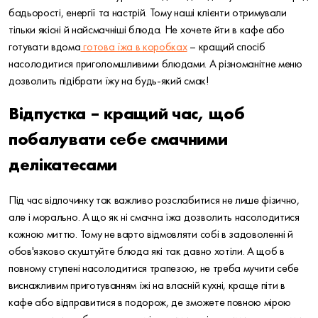
бадьорості, енергії та настрій. Тому наші клієнти отримували
тільки якісні й найсмачніші блюда. Не хочете йти в кафе або
готувати вдома
готова їжа в коробках
– кращий спосіб
насолодитися приголомшливими блюдами. А різноманітне меню
дозволить підібрати їжу на будь-який смак!
Відпустка – кращий час, щоб
побалувати себе смачними
делікатесами
Під час відпочинку так важливо розслабитися не лише фізично,
але і морально. А що як ні смачна їжа дозволить насолодитися
кожною миттю. Тому не варто відмовляти собі в задоволенні й
обов'язково скуштуйте блюда які так давно хотіли. А щоб в
повному ступені насолодитися трапезою, не треба мучити себе
виснажливим приготуванням їжі на власній кухні, краще піти в
кафе або відправитися в подорож, де зможете повною мірою