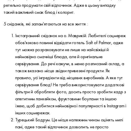
ретельно продумати свій відпочинок. Адже в цьому випадку
такий важливий смак блюд і колорит.
5 сніданків, які запам'ятаються на все життя :
Інстаграмний сніданок на о. Маврикій. Любителі соцмереж
обов'язково повинні відвідати готель Salt of Palmar, адже
тут можна розраховувати не лише на найсвіжіші й
неймовірно смачніші блюда, але й оригінальне
сервірування. До речі кажучи, в меню розписаний склад, а
також вказано місце звідки привезені продукти. Як
правило, усі інгредієнти від місцевих виробників. А яке тут
сервірування блюд! Не треба використовувати додаткові
фільтри й обробляти фото, досить просто зробити кадр з
апетитним панкейком, фруктовими боулами та іншою
їжею, щоб добитися неймовірної популярності в Instagram і
інших соцмережах.
Турецький Бодрум. Це місце належним чином оцінять милі
пані, адже такий відпочинок дозволить не просто