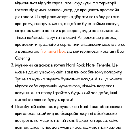
відмовиться від усіх справ, але і схуднути. На території
готелю відкрився велнес-центр, де працюють професійні
дієтологи. Лікарі допоможуть підібрати потрібну детокс-
програму, складуть меню, а щоб не було зайвих спокус,
сніданок можна почати в ресторані, куди поставляються
тільки найсвіжіші фрукти та овочі. А приїхавши додому,
продовжити традицію з корисними сніданками можна легко
з допомогою
Fruit smart box
від кейтерингової компанії Box
Catering.
Музичний сніданок в готелі Hard Rock Hotel Tenerife. Це
місце відомо у всьому світі завдяки особливому колориту.
Тут жива музика звучить буквально всюди. А якщо хочете
відчути себе справжнім музикантом, візьміть напрокат
навушники та гітару і грайте у будь-який час доби, інші
жителі готелю не будуть проти!
Незабутній сніданок в джунглях на Балі. Така обстановка і
приголомшливий вид на безкрайні джунглі обов'язково
настроїть на медитативний лад. Відкрита тераса, свіже
повітря, дика природа змусять насолоджуватися кожною