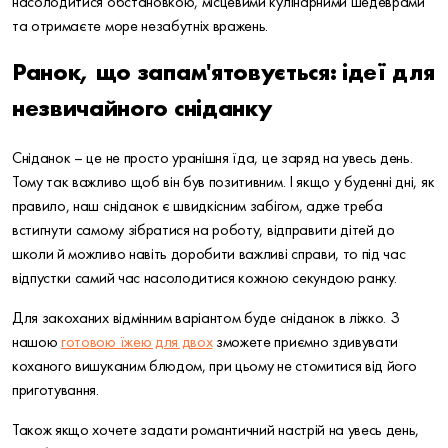
насолодитися обстановкою, місцевими кулінарними шедеврами
та отримаєте море незабутніх вражень.
Ранок, що запам'ятовується: ідеї для
незвичайного сніданку
Сніданок – це не просто уранішня їда, це заряд на увесь день.
Тому так важливо щоб він був позитивним. І якщо у буденні дні, як
правило, наш сніданок є швидкісним забігом, адже треба
встигнути самому зібратися на роботу, відправити дітей до
школи й можливо навіть доробити важливі справи, то під час
відпустки самий час насолодитися кожною секундою ранку.
Для закоханих відмінним варіантом буде сніданок в ліжко. З
нашою
готовою їжею для двох
зможете приємно здивувати
коханого вишуканим блюдом, при цьому не стомитися від його
приготування.
Також якщо хочете задати романтичний настрій на увесь день,