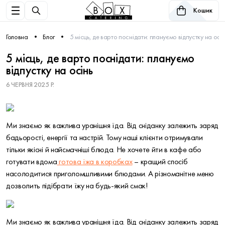
Кошик
Головна
Блог
5 місць, де варто поснідати: плануємо відпустку на осін
5 місць, де варто поснідати: плануємо
відпустку на осінь
6 ЧЕРВНЯ 2025 Р.
Ми знаємо як важлива уранішня їда. Від сніданку залежить заряд
бадьорості, енергії та настрій. Тому наші клієнти отримували
тільки якісні й найсмачніші блюда. Не хочете йти в кафе або
готувати вдома
готова їжа в коробках
– кращий спосіб
насолодитися приголомшливими блюдами. А різноманітне меню
дозволить підібрати їжу на будь-який смак!
Ми знаємо як важлива уранішня їда. Від сніданку залежить заряд