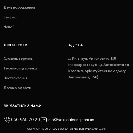
День народження
Вечірка
Напої
ДЛЯ КЛІЄНТІВ
АДРЕСА
Словник термінів
м. Київ, вул. Антоновича 158
(перехрестя вулиць Антоновича та
Технічна підтримка
Ковпака, орієнтуйтеся на адресу
Антоновича, 160)
Часті питання
Договір оферти
ЗВʼЯЗАТИСЬ З НАМИ
050 960 20 20
info@box-catering.com.ua
COPYRIGHT © 2017–2026 BOX CATERING. ВСІ ПРАВА ЗАХИЩЕНІ