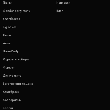
Пікніки
Контакти
Gender party menu
Блог
Smart boxes
Big boxes
Ланчі
Акція
Home Party
Фуршетні набори
Фуршет
Дитяче свято
Вегетаріанське меню
Кава брейк
Корпоратив
Весілля