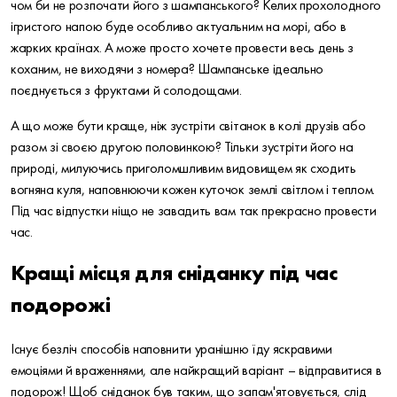
чом би не розпочати його з шампанського? Келих прохолодного
ігристого напою буде особливо актуальним на морі, або в
жарких країнах. А може просто хочете провести весь день з
коханим, не виходячи з номера? Шампанське ідеально
поєднується з фруктами й солодощами.
А що може бути краще, ніж зустріти світанок в колі друзів або
разом зі своєю другою половинкою? Тільки зустріти його на
природі, милуючись приголомшливим видовищем як сходить
вогняна куля, наповнюючи кожен куточок землі світлом і теплом.
Під час відпустки ніщо не завадить вам так прекрасно провести
час.
Кращі місця для сніданку під час
подорожі
Існує безліч способів наповнити уранішню їду яскравими
емоціями й враженнями, але найкращий варіант – відправитися в
подорож! Щоб сніданок був таким, що запам'ятовується, слід