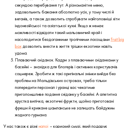
секундою перебування тут. А різноманітне меню,
задовольнить бажання абсолютно усіх, у тому числі й
веганів, а також дозволить спробувати найголовніші хіти
індонезійської та азіатської кухні. Якщо ж немає
можливості відвідати такий мальовничий край і
насолодитися бездоганними тропічними ласощами
Fruit big
box
дозволить внести в життя трішки екзотики навіть
удома.
Плаваючий сніданок. Кадри з плаваючими сніданками у
басейні – знахідка для блогерів і активних користувачів
соцмереж. Зробити ж такі оригінальні знімки вийде без
проблем на Мальдівських островах, треба тільки
попередити персонал і уранці вас чекатиме
приголомшливе подання сніданку у басейні. А апетитна
хрустка випічка, екзотичні фрукти, щойно приготовані
фреши й крижане шампанське не залишать байдужим
жодного гурмана.
У нас також є різні
напої
– корисний смузі, який подарує