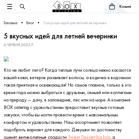
Кошик
Головна
Блог
5 вкусных идей для летней вечеринки
5 вкусных идей для летней вечеринки
6 ЧЕРВНЯ 2025 Р.
Кто не любит лето? Когда теплые лучи солнца нежно касаются
вашей кожи, ветерок развивает волосы, а водичка в водоемах
такая приятная и освежающая! Но самое главное, только в это
время года можно выбраться с друзьями, семьей или коллегами
на природу — дачу, в заповедник, лес или на море. А компания
BOX catering с удовольствием предоставит вкусные готовые
закуски, чтобы вы могли провести время с максимальным
комфортом и удовольствием. Наш ассортимент позволяет
подобрать вариант для каждого. Девушки по достоинству
оценят великолепные сладости
Sweet Dessert big box
, а