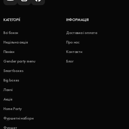
КАТЕГОРІЇ
ІНФОРМАЦІЯ
Всі бокси
Доставка і оплата
Недільна акція
Про нас
Пікніки
Контакти
Gender party menu
Блог
Smart boxes
Big boxes
Ланчі
Акція
Home Party
Фуршетні набори
Фуршет