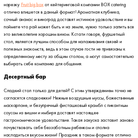
нарезку.
Fruit big box
от кейтеринговой компании BOX catering
отлично впишется в данный формат! Ароматная клубника,
сочный ананас и виноград доставят истинное удовольствие и вы
поймете что рай может быть и на земле, нужно только запить все
это великолепие хорошим вином. Кстати говоря, фуршетный
стол, является лучшим способом для налаживания связей и
полезных знакомств, ведь в этом случае гости не привязаны к
определенному месту за общим столом, а могут самостоятельно
выбирать себе компанию для общения.
Десертный бар
Сладкий стол только для детей? С этим утверждением точно не
согласятся сладкоежки! Нежные воздушные муссы, божественные
маскарпоне, и безупречный фисташковый крамбл с пикантным
соусом из вишни и имбиря доставят настоящее
гастрономическое удовольствие. Такая закуска заставит заново
почувствовать себя беззаботным ребенком и сполна
насладиться вкусом жизни! Праздник в таком формате отлично