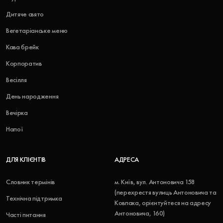
Дитяче свято
Вегетаріанське меню
Кава брейк
Корпоратив
Весілля
День народження
Вечірка
Напої
ДЛЯ КЛІЄНТІВ
АДРЕСА
Словник термінів
м. Київ, вул. Антоновича 158
(перехрестя вулиць Антоновича та
Технічна підтримка
Ковпака, орієнтуйтеся на адресу
Антоновича, 160)
Часті питання