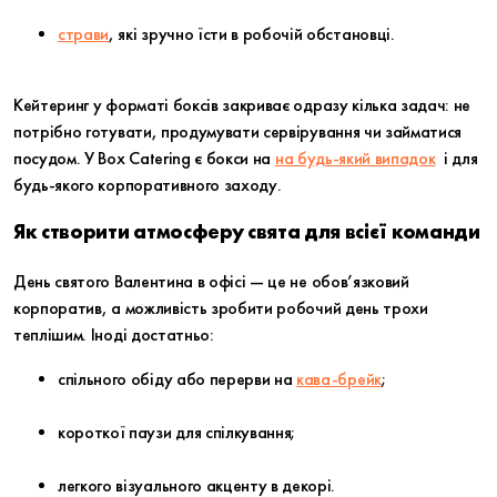
страви
, які зручно їсти в робочій обстановці.
Кейтеринг у форматі боксів закриває одразу кілька задач: не
потрібно готувати, продумувати сервірування чи займатися
посудом. У
Box Catering
є бокси на
на будь-який випадок
і для
будь-якого корпоративного заходу.
Як створити атмосферу свята для всієї команди
День святого Валентина в офісі — це не обов’язковий
корпоратив, а можливість зробити робочий день трохи
теплішим. Іноді достатньо:
спільного обіду або перерви на
кава-брейк
;
короткої паузи для спілкування;
легкого візуального акценту в декорі.