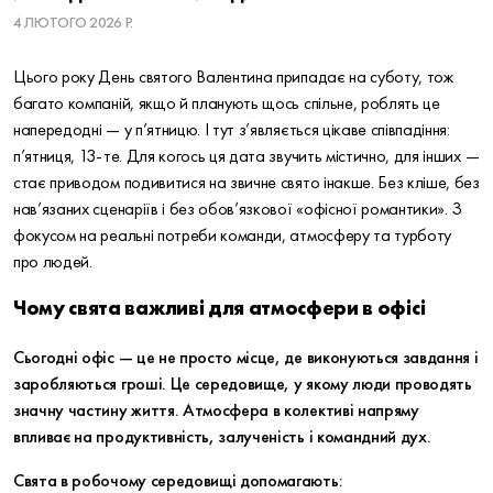
4 ЛЮТОГО 2026 Р.
Цього року День святого Валентина припадає на суботу, тож
багато компаній, якщо й планують щось спільне, роблять це
напередодні — у п’ятницю. І тут з’являється цікаве співпадіння:
п’ятниця, 13-те. Для когось ця дата звучить містично, для інших —
стає приводом подивитися на звичне свято інакше. Без кліше, без
нав’язаних сценаріїв і без обов’язкової «офісної романтики». З
фокусом на реальні потреби команди, атмосферу та турботу
про людей.
Чому свята важливі для атмосфери в офісі
Сьогодні офіс — це не просто місце, де виконуються завдання і
заробляються гроші. Це середовище, у якому люди проводять
значну частину життя. Атмосфера в колективі напряму
впливає на продуктивність, залученість і командний дух.
Свята в робочому середовищі допомагають: