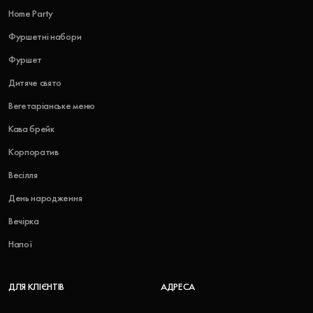
Home Party
Фуршетні набори
Фуршет
Дитяче свято
Вегетаріанське меню
Кава брейк
Корпоратив
Весілля
День народження
Вечірка
Напої
ДЛЯ КЛІЄНТІВ
АДРЕСА