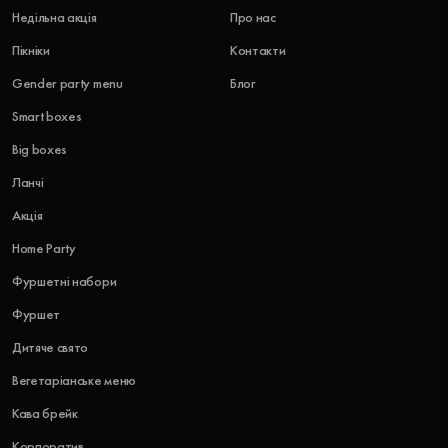
Недільна акція
Про нас
Пікніки
Контакти
Gender party menu
Блог
Smart boxes
Big boxes
Ланчі
Акція
Home Party
Фуршетні набори
Фуршет
Дитяче свято
Вегетаріанське меню
Кава брейк
Корпоратив