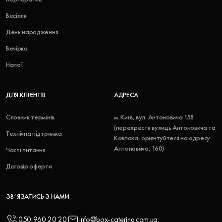
Весілля
День народження
Вечірка
Напої
ДЛЯ КЛІЄНТІВ
АДРЕСА
Словник термінів
м. Київ, вул. Антоновича 158
(перехрестя вулиць Антоновича та
Технічна підтримка
Ковпака, орієнтуйтеся на адресу
Антоновича, 160)
Часті питання
Договір оферти
ЗВʼЯЗАТИСЬ З НАМИ
050 960 20 20
info@box-catering.com.ua