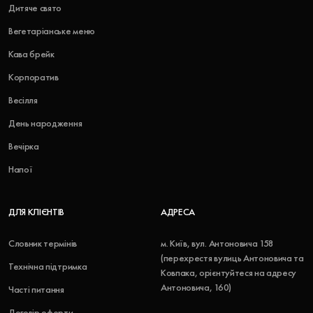
Дитяче свято
Вегетаріанське меню
Кава брейк
Корпоратив
Весілля
День народження
Вечірка
Напої
ДЛЯ КЛІЄНТІВ
АДРЕСА
Словник термінів
м. Київ, вул. Антоновича 158
(перехрестя вулиць Антоновича та
Технічна підтримка
Ковпака, орієнтуйтеся на адресу
Антоновича, 160)
Часті питання
Договір оферти