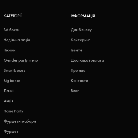
КАТЕГОРІЇ
ІНФОРМАЦІЯ
Всі бокси
Для бізнесу
Недільна акція
Кейтеринг
Пікніки
Івенти
Gender party menu
Доставка і оплата
Smart boxes
Про нас
Big boxes
Контакти
Ланчі
Блог
Акція
Home Party
Фуршетні набори
Фуршет