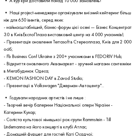
• А кур'єри доставили понад 10 000 замовлень!
• Наші project-менеджери організували виїзний кейтеринг більш
ніж для 650 івентів, серед яких:
- наймасштабніший, бізнес-форум цієї осені — Бізнес Концентрат
3.0 в КиївЕкспоПлаза виставковий центр на 4 000 учасників!;
- Презентація оновлення Terrasoft в Стереоплаза, Київ для 2 000
осіб;
- Fb Business Conf Ukraine з 200+ учасниками в FEDORIV Hub;
- Відкриття оновленого Аквамаркет - зручний магазин сантехніки
в Мегабудинок Одеса;
- KEMON FASHION DAY в Zavod Studio;
- Презентації в Volkswagen "Джерман-Автоцентр"...
• Годували народних артистів і не лише :
- Творчий вечір балерини Національної опери України -
Катерини Кухар;
- Соліста культової німецької рок-групи Rammstein - Till
Lindemannа на його концерті в клубі Атлас;
- Домашній фуршет для гостей Каті Осадчої;