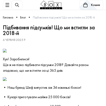
Кошик
Головна
Блог
Підбивання підсумків! Що ми встигли за 2018-й
Підбивання підсумків! Що ми встигли за
2018-й
6 ЧЕРВНЯ 2025 Р.
Хух! Заробилися!
Ще ж не пізно підбивати підсумки 2018? Давайте разом
згадаємо, що ми встигли за ці 365 днів:
• Наш бренд Шеф випустив аж 34 новенькі бокси!
• Кухарі приготували майже 25 000 боксів!