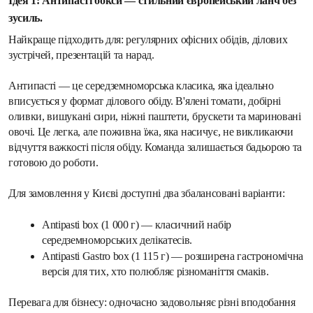
Ідея 1: Антипасті бокси — стильний європейський ланч без 
зусиль. 
Найкраще підходить для: регулярних офісних обідів, ділових 
зустрічей, презентацій та нарад.
Антипасті — це середземноморська класика, яка ідеально 
вписується у формат ділового обіду. В'ялені томати, добірні 
оливки, вишукані сири, ніжні паштети, брускети та мариновані 
овочі. Це легка, але поживна їжа, яка насичує, не викликаючи 
відчуття важкості після обіду. Команда залишається бадьорою та 
готовою до роботи.
Для замовлення у Києві доступні два збалансовані варіанти:
Antipasti box (1 000 г) — класичний набір 
середземноморських делікатесів.
Antipasti Gastro box (1 115 г) — розширена гастрономічна 
версія для тих, хто полюбляє різноманіття смаків.
Перевага для бізнесу: одночасно задовольняє різні вподобання 