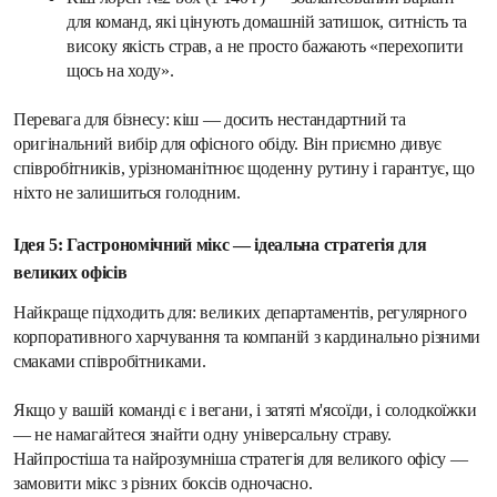
для команд, які цінують домашній затишок, ситність та 
високу якість страв, а не просто бажають «перехопити 
щось на ходу».
Перевага для бізнесу: кіш — досить нестандартний та 
оригінальний вибір для офісного обіду. Він приємно дивує 
співробітників, урізноманітнює щоденну рутину і гарантує, що 
ніхто не залишиться голодним.
Ідея 5: Гастрономічний мікс — ідеальна стратегія для 
великих офісів
Найкраще підходить для: великих департаментів, регулярного 
корпоративного харчування та компаній з кардинально різними 
смаками співробітниками.
Якщо у вашій команді є і вегани, і затяті м'ясоїди, і солодкоїжки 
— не намагайтеся знайти одну універсальну страву. 
Найпростіша та найрозумніша стратегія для великого офісу — 
замовити мікс з різних боксів одночасно.