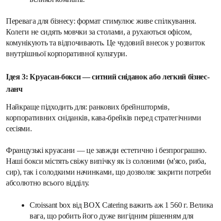
Перевага для бізнесу: формат стимулює живе спілкування. 
Колеги не сидять мовчки за столами, а рухаються офісом, 
комунікують та відпочивають. Це чудовий внесок у розвиток 
внутрішньої корпоративної культури.
Ідея 3: Круасан-бокси — ситний сніданок або легкий бізнес-
ланч
Найкраще підходить для: ранкових брейнштормів, 
корпоративних сніданків, кава-брейків перед стратегічними 
сесіями.
Французькі круасани — це завжди естетично і безпрограшно. 
Наші бокси містять свіжу випічку як із солоними (м'ясо, риба, 
сир), так і солодкими начинками, що дозволяє закрити потреби 
абсолютно всього відділу.
Croissant box від BOX Catering важить аж 1 560 г. Велика 
вага, що робить його дуже вигідним рішенням для 