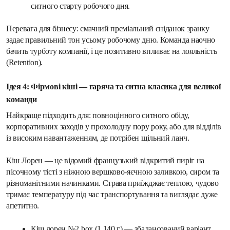
ситного старту робочого дня.
Перевага для бізнесу: смачний преміальний сніданок зранку 
задає правильний тон усьому робочому дню. Команда наочно 
бачить турботу компанії, і це позитивно впливає на лояльність 
(Retention).
Ідея 4: Фірмові кіші — гаряча та ситна класика для великої 
команди
Найкраще підходить для: повноцінного ситного обіду, 
корпоративних заходів у прохолодну пору року, або для відділів 
із високим навантаженням, де потрібен щільний ланч.
Кіш Лорен — це відомий французький відкритий пиріг на 
пісочному тісті з ніжною вершково-яєчною заливкою, сиром та 
різноманітними начинками. Страва приїжджає теплою, чудово 
тримає температуру під час транспортування та виглядає дуже 
апетитно.
Кіш лорен №2 box (1 140 г) — збалансований варіант 