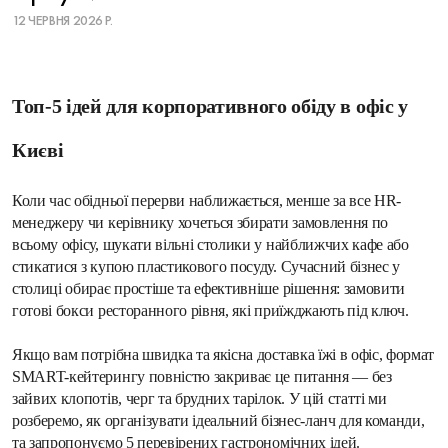
12 ЧЕРВНЯ 2026 Р.
Топ-5 ідей для корпоративного обіду в офіс у 
Києві
Коли час обідньої перерви наближається, менше за все HR-
менеджеру чи керівнику хочеться збирати замовлення по 
всьому офісу, шукати вільні столики у найближчих кафе або 
стикатися з купою пластикового посуду. Сучасний бізнес у 
столиці обирає простіше та ефективніше рішення: замовити 
готові бокси ресторанного рівня, які приїжджають під ключ.
Якщо вам потрібна швидка та якісна доставка їжі в офіс, формат 
SMART-кейтерингу повністю закриває це питання — без 
зайвих клопотів, черг та брудних тарілок. У цій статті ми 
розберемо, як організувати ідеальний бізнес-ланч для команди, 
та запропонуємо 5 перевірених гастрономічних ідей.