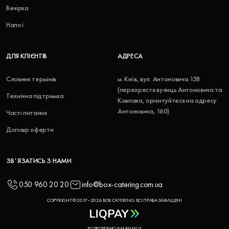
Вечірка
Напої
ДЛЯ КЛІЄНТІВ
АДРЕСА
Словник термінів
м. Київ, вул. Антоновича 158
(перехрестя вулиць Антоновича та
Технічна підтримка
Ковпака, орієнтуйтеся на адресу
Антоновича, 160)
Часті питання
Договір оферти
ЗВʼЯЗАТИСЬ З НАМИ
050 960 20 20
info@box-catering.com.ua
COPYRIGHT © 2017–2026 BOX CATERING. ВСІ ПРАВА ЗАХИЩЕНІ
РОЗРОБЛЕНО В MAXIMUS