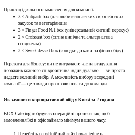
Приклад ідеального замовлення для компанії:
3 × Antipasti box (для любителів легких європейських 
закусок та вегетаріанців)
3 × Finger Food №1 box (універсальний ситний перекус)
2 × Croissant box (ситна випічка та альтернатива 
сендвичам)
2 × Sweet dessert box (солодке до кави на фінал обіду)
Перевага для бізнесу: ви не витрачаєте час на вгадування 
побажань кожного співробітника індивідуально — ви просто 
надаєте великий вибір. А можливість вибору всередині 
компанії — це завжди про прояв поваги до команди.
Як замовити корпоративний обід у Києві за 2 години
BOX Catering побудував операційні процеси так, щоб 
замовлення їжі в офіс займало мінімум вашого часу:
Перейдіть на офіційний сайт
box-catering.ua
.