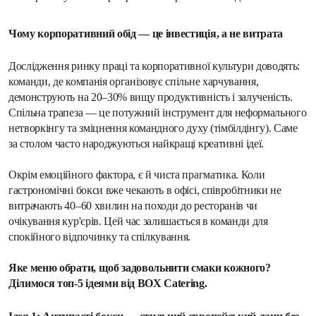
Чому корпоративний обід — це інвестиція, а не витрата
Дослідження ринку праці та корпоративної культури доводять: 
команди, де компанія організовує спільне харчування, 
демонструють на 20–30% вищу продуктивність і залученість. 
Спільна трапеза — це потужний інструмент для неформального 
нетворкінгу та зміцнення командного духу (тімбілдінгу). Саме 
за столом часто народжуються найкращі креативні ідеї.
Окрім емоційного фактора, є й чиста прагматика. Коли 
гастрономічні бокси вже чекають в офісі, співробітники не 
витрачають 40–60 хвилин на походи до ресторанів чи 
очікування кур'єрів. Цей час залишається в команди для 
спокійного відпочинку та спілкування.
Яке меню обрати, щоб задовольнити смаки кожного? 
Ділимося топ-5 ідеями від BOX Catering.