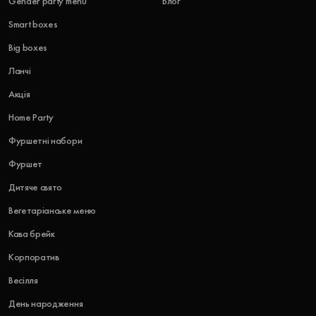
Gender party menu
Блог
Smart boxes
Big boxes
Ланчі
Акція
Home Party
Фуршетні набори
Фуршет
Дитяче свято
Вегетаріанське меню
Кава брейк
Корпоратив
Весілля
День народження