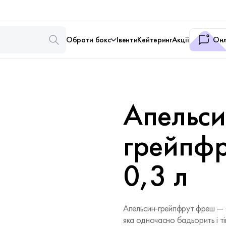
Обрати бокс
Івенти
Кейтеринг
Акції
Онл
Апельси
грейпф
0,3 л
Апельсин-грейпфрут фреш — яс
яка одночасно бадьорить і ті