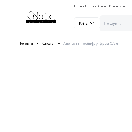
Про нас
Доставка і оплата
Контакти
Блог
Київ
Головна
Каталог
Апельсин - грейпфрут фреш 0,3 л