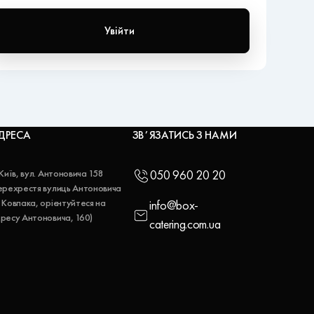
Увійти
ДРЕСА
ЗВʼЯЗАТИСЬ З НАМИ
 Київ, вул. Антоновича 158
050 960 20 20
ерехрестя вулиць Антоновича
 Ковпака, орієнтуйтеся на
info@box-
ресу Антоновича, 160)
catering.com.ua