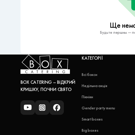
Ще немає
Будьте першим — по
КАТЕГОРІЇ
Всі бокси
BOX CATERING – ВІДКРИЙ
Недільна акція
КРИШКУ, ПОЧНИ СВЯТО
Пікніки
Gender party menu
Smart boxes
Big boxes