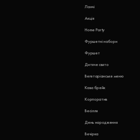
Ланчі
Акція
Home Party
Фуршетні набори
Фуршет
Дитяче свято
Вегетаріанське меню
Кава брейк
Корпоратив
Весілля
День народження
Вечірка