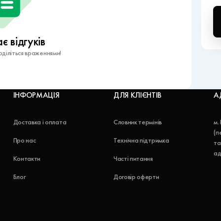
 відгуків
діліться враженнями!
ІНФОРМАЦІЯ
ДЛЯ КЛІЄНТІВ
А
Доставка і оплата
Словник термінів
м.
(п
Про нас
Технічна підтримка
та
ад
Контакти
Часті питання
Блог
Договір оферти