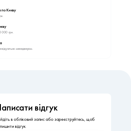
 по Києву
рн.
иєву
5 000 грн.
ва
дивідуально менеджером.
аписати відгук
ійдіть в обліковий запис або зареєструйтесь, щоб
лишити відгук.