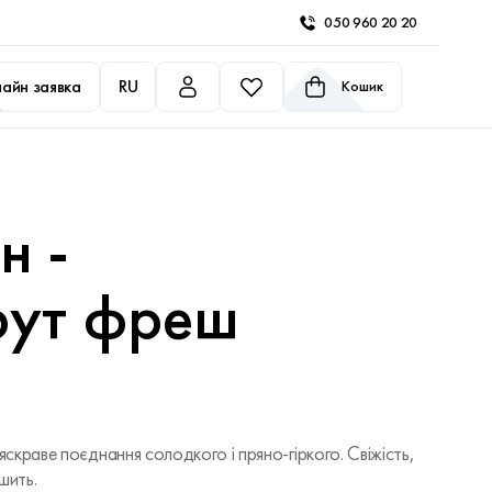
050 960 20 20
айн заявка
RU
Кошик
н -
рут фреш
краве поєднання солодкого і пряно-гіркого. Свіжість,
шить.