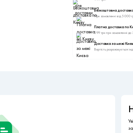
Безкоштовна доставка
При замовленні від 5 000 г
Платна доставка по К
299 грн при замовленні до 
Доставка за межі Киє
Вартість розраховується ін
Н
Ув
за