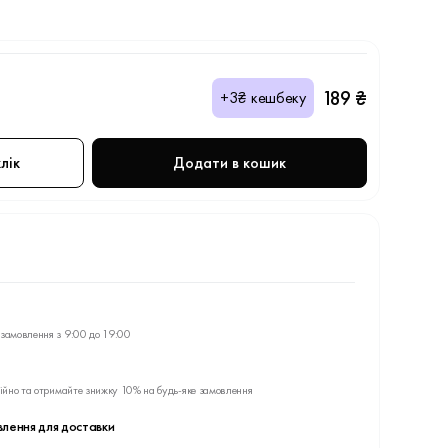
189 ₴
+3₴ кешбеку
лік
Додати в кошик
замовлення з 9:00 до 19:00
ійно та отримайте знижку 10% на будь-яке замовлення
влення для доставки