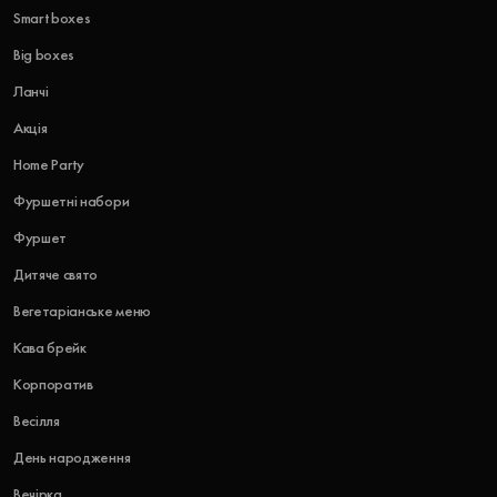
Smart boxes
Big boxes
Ланчі
Акція
Home Party
Фуршетні набори
Фуршет
Дитяче свято
Вегетаріанське меню
Кава брейк
Корпоратив
Весілля
День народження
Вечірка