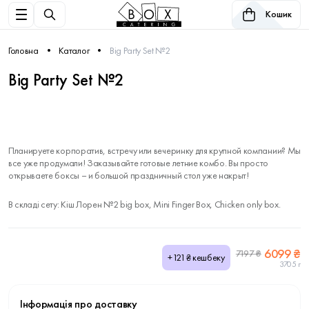
Кошик
Головна
Каталог
Big Party Set №2
Big Party Set №2
Планируете корпоратив, встречу или вечеринку для крупной компании? Мы
все уже продумали! Заказывайте готовые летние комбо. Вы просто
открываете боксы – и большой праздничный стол уже накрыт!
В складі сету: Кіш Лорен №2 big box, Mini Finger Box, Chicken only box.
6099 ₴
7197 ₴
+121₴ кешбеку
3705 г
Інформація про доставку