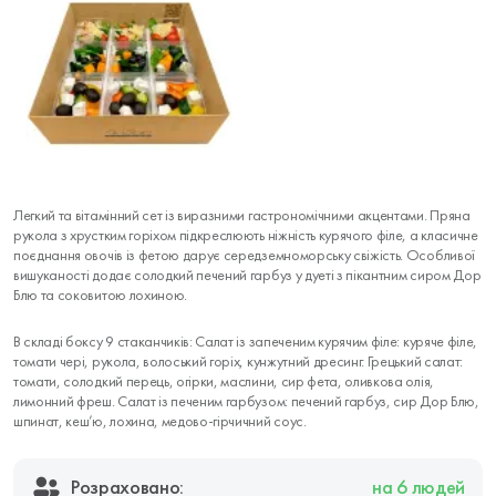
Легкий та вітамінний сет із виразними гастрономічними акцентами. Пряна
рукола з хрустким горіхом підкреслюють ніжність курячого філе, а класичне
поєднання овочів із фетою дарує середземноморську свіжість. Особливої
вишуканості додає солодкий печений гарбуз у дуеті з пікантним сиром Дор
Блю та соковитою лохиною.
В складі боксу 9 стаканчиків: Салат із запеченим курячим філе: куряче філе,
томати чері, рукола, волоський горіх, кунжутний дресинг. Грецький салат:
томати, солодкий перець, огірки, маслини, сир фета, оливкова олія,
лимонний фреш. Салат із печеним гарбузом: печений гарбуз, сир Дор Блю,
шпинат, кеш’ю, лохина, медово-гірчичний соус.
Розраховано:
на 6 людей