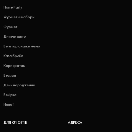
Home Party
Фуршетні набори
Фуршет
Дитяче свято
Вегетаріанське меню
Кава брейк
Корпоратив
Весілля
День народження
Вечірка
Напої
ДЛЯ КЛІЄНТІВ
АДРЕСА