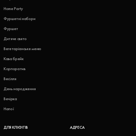
Home Party
Фуршетні набори
Фуршет
Дитяче свято
Вегетаріанське меню
Кава брейк
Корпоратив
Весілля
День народження
Вечірка
Напої
ДЛЯ КЛІЄНТІВ
АДРЕСА